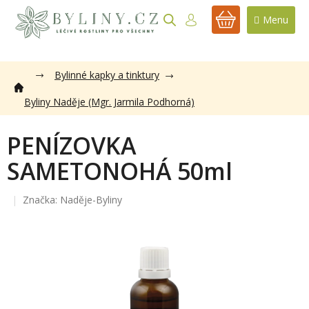
Přejít
na
NÁKUPNÍ
obsah
KOŠÍK
Bylinné kapky a tinktury
Byliny Naděje (Mgr. Jarmila Podhorná)
PENÍZOVKA
SAMETONOHÁ 50ml
Značka:
Naděje-Byliny