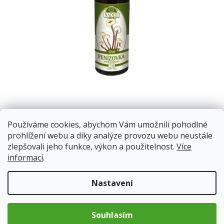
Penízovka patří k nově objevovaným houbám, v současné
Používáme cookies, abychom Vám umožnili pohodlné
době jsou její slibné účinky na zdraví intenzivně vědecky
prohlížení webu a díky analýze provozu webu neustále
zkoumány.
zlepšovali jeho funkce, výkon a použitelnost.
Více
informací
.
Skladem
13.8.2026
Nastavení
123 Kč
Měrná
Souhlasím
cena: