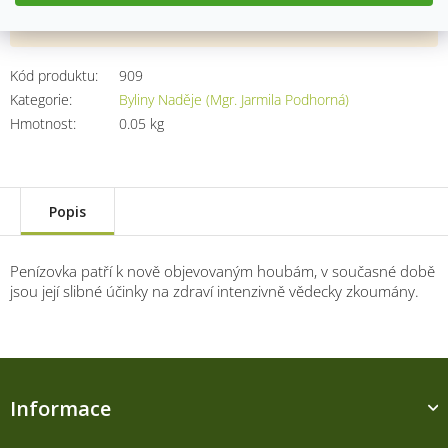
Přidat do košíku
Kód produktu:
909
Kategorie
:
Byliny Naděje (Mgr. Jarmila Podhorná)
Hmotnost
:
0.05 kg
Popis
Penízovka patří k nově objevovaným houbám, v současné době
jsou její slibné účinky na zdraví intenzivně vědecky zkoumány.
Z
á
Informace
p
a