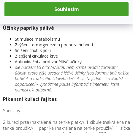
Pálivou paprikou lze skvěle doplnit omáčky a marinády na maso,
Souhlasím
ryby či zeleninu.
Skvěle doplní chuť guláše, grilovaného masa, či
pikantních omáček a dipů.
Účinky papriky pálivé
Stimulace metabolismu
Zvýšení termogeneze a podpora hubnutí
Snížení chuti k jídlu
Zlepšení cirkulace krve
Antioxidační a protizánětlivé účinky
dle nařízení ES č.1924/2006 nemůžeme uvádět zdravotní
účinky, proto výše uvedené léčivé účinky jsou formou tipů našich
babiček a tradičního lidového léčitelství. Nejedná se o lékařské
doporučení – vycházíme pouze informací z internetu, které
nemusí být odborné.
Pikantní kuřecí fajitas
Suroviny:
2 kuřecí prsa (nakrájená na tenké plátky), 1 cibule (nakrájená na
tenké proužky), 1 paprika (nakrájená na tenké proužky), 1 lžička