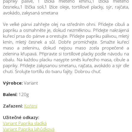
papriky pálivé, 1 lžička mletého kmínu,1 lžička mletého
česneku,1 lžička soli,1 lžíce oleje, tortillové placky, sýr, rajčata,
avokádo, zakysaná smetana
Ve velké pánvi zahřejte olej na středním ohni. Přidejte cibuli a
papriku a osmahněte je, dokud nezměknou. Přidejte nakrájená
kuřecí prsa do pánve a orestujte. Přidejte papriku pálivou, mletý
kmín, mletý česnek a sůl. Dobře promíchejte. Smažte kuřecí
maso a zeleninu, dokud nejsou maso zcela propečené a
zelenina křupavá. Připravte si tortillové placky podle návodu na
obalu. Na každou placku nasypte směs kuřecího masa, cibule a
papriky. Přidejte zakysanou smetanu, rajčata, avokádo a sýr dle
chuti. Srolujte tortillu do tvaru fajity. Dobrou chuť.
Výrobce:
Variant
Balení:
120g
Zařazení:
Koření
Užitečné odkazy:
Variant Paprika sladká
Variant Paprika lahůdková
M