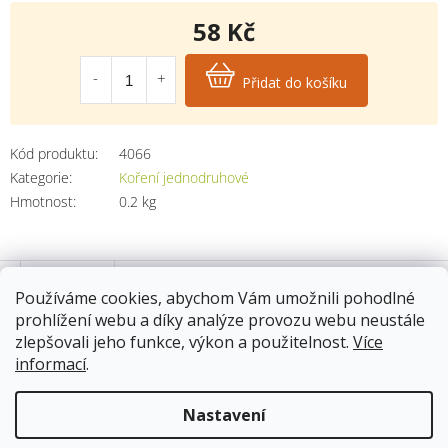
58 Kč
Měrná
cena:
Přidat do košíku
Kód produktu:
4066
Kategorie
:
Koření jednodruhové
Hmotnost
:
0.2 kg
Popis
Používáme cookies, abychom Vám umožnili pohodlné
prohlížení webu a díky analýze provozu webu neustále
zlepšovali jeho funkce, výkon a použitelnost.
Více
Složení papriky pálivé
informací
.
Paprika pálivá
Nastavení
Použití papriky pálivé