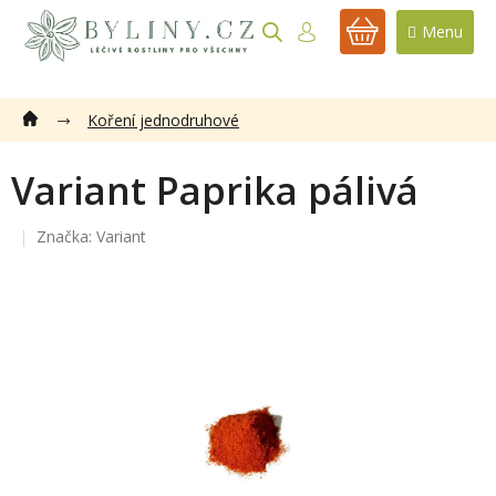
Přejít
na
NÁKUPNÍ
obsah
KOŠÍK
Koření jednodruhové
Variant Paprika pálivá
Značka:
Variant