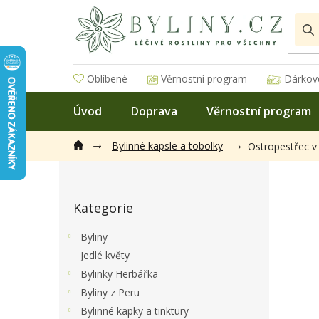
Přejít
na
obsah
Oblíbené
Věrnostní program
Dárkov
Úvod
Doprava
Věrnostní program
Bylinné kapsle a tobolky
Ostropestřec v
P
o
Přeskočit
s
Kategorie
kategorie
t
r
Byliny
a
Jedlé květy
n
Bylinky Herbářka
n
í
Byliny z Peru
p
Bylinné kapky a tinktury