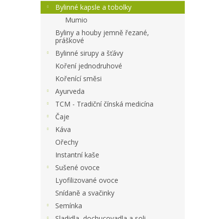
a
Bylinné kapsle a tobolky
n
Mumio
e
Byliny a houby jemně řezané,
l
práškové
Bylinné sirupy a šťávy
Koření jednodruhové
Kořenící směsi
Ayurveda
TCM - Tradiční čínská medicína
Čaje
Káva
Ořechy
Instantní kaše
Sušené ovoce
Lyofilizované ovoce
Snídaně a svačinky
Semínka
Sladidla, dochucovadla a soli