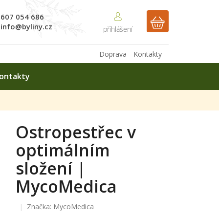
607 054 686
NÁKUPNÍ
info@byliny.cz
KOŠÍK
Doprava
Kontakty
ontakty
Ostropestřec v
optimálním
složení |
MycoMedica
Značka:
MycoMedica