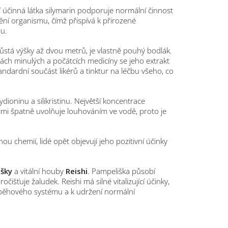
ní účinná látka silymarin podporuje normální činnost
štění organismu, čímž přispívá k přirozené
ru.
růstá výšky až dvou metrů, je vlastně pouhý bodlák.
bách minulých a počátcích medicíny se jeho extrakt
tandardní součást likérů a tinktur na léčbu všeho, co
ydioninu a silikristinu. Největší koncentrace
elmi špatně uvolňuje louhováním ve vodě, proto je
u chemií, lidé opět objevují jeho pozitivní účinky
šky
a vitální houby
Reishi
. Pampeliška působí
čišťuje žaludek. Reishi má silné vitalizující účinky,
 oběhového systému a k udržení normální