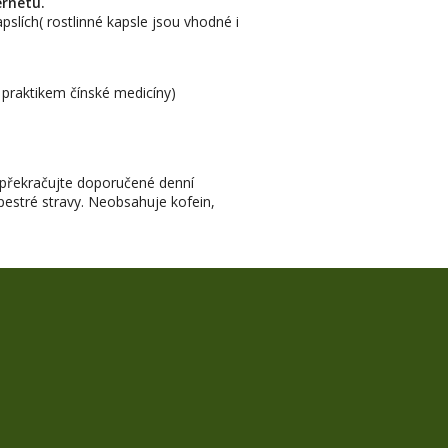
ernetu.
pslích( rostlinné kapsle jsou vhodné i
 praktikem čínské medicíny)
 Nepřekračujte doporučené denní
estré stravy. Neobsahuje kofein,