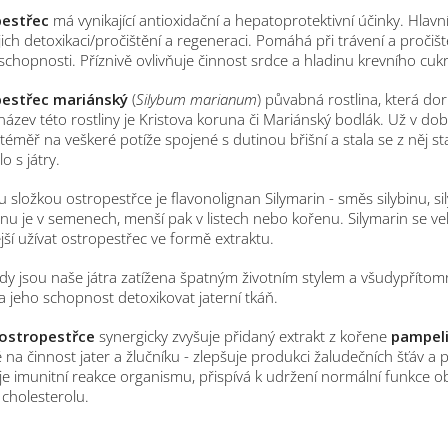
estřec
má vynikající antioxidační a hepatoprotektivní účinky. Hlav
jejich detoxikaci/pročištění a regeneraci. Pomáhá při trávení a proči
chopnosti. Příznivě ovlivňuje činnost srdce a hladinu krevního cuk
estřec mariánský
(
Silybum marianum
) půvabná rostlina, která do
název této rostliny je Kristova koruna či Mariánský bodlák. Už v do
 téměř na veškeré potíže spojené s dutinou břišní a stala se z něj s
o s játry.
 složkou ostropestřce je flavonolignan Silymarin - směs silybinu, sil
inu je v semenech, menší pak v listech nebo kořenu. Silymarin se v
ší užívat ostropestřec ve formě extraktu.
dy jsou naše játra zatížena špatným životním stylem a všudypřítomno
 jeho schopnost detoxikovat jaterní tkáň.
ostropestřce
synergicky zvyšuje přidaný extrakt z kořene
pampeli
ě na činnost jater a žlučníku - zlepšuje produkci žaludečních šťáv a pro
uje imunitní reakce organismu, přispívá k udržení normální funkce
 cholesterolu.