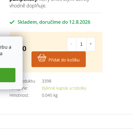
vhodně doplňuje.
Skladem
12.8.2026
390
ebu a
 a
Kč
Přidat do košíku
Měrná
cena:
Kód produktu:
3398
Kategorie
:
Bylinné kapsle a tobolky
Hmotnost
:
0.045 kg