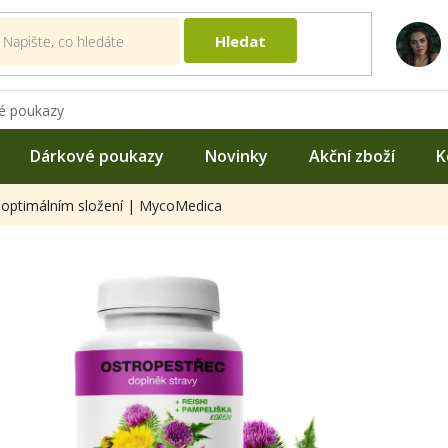
Hledat
é poukazy
Dárkové poukazy
Novinky
Akční zboží
K
 optimálním složení | MycoMedica