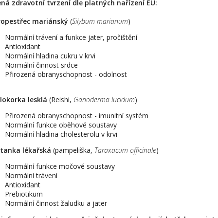
ná zdravotní tvrzení dle platných nařízení EU:
ropestřec mariánský
(
Silybum marianum
)
Normální trávení a funkce jater, pročištění
Antioxidant
Normální hladina cukru v krvi
Normální činnost srdce
Přirozená obranyschopnost - odolnost
lokorka lesklá
(Reishi,
Ganoderma lucidum
)
Přirozená obranyschopnost - imunitní systém
Normální funkce oběhové soustavy
Normální hladina cholesterolu v krvi
tanka lékařská
(pampeliška,
Taraxacum officinale
)
Normální funkce močové soustavy
Normální trávení
Antioxidant
Prebiotikum
Normální činnost žaludku a jater