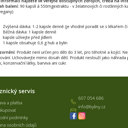
 informací najdete ve veřejně dostupných zdrojích, třeba na int
h balení:
90 kapslí á 550mgextraktu - v želatinových či rostlinných ka
vegany)
Zvýšená dávka: 1-2 kapsle denně (je vhodné poradit se s lékařem či
Běžná dávka: 1 kapsle denně
kapsle užívejte před jídlem
1 kapsle obsahuje 0,6 g hub a bylin
zornění
: Produkt není určen pro děti do 3 let, pro těhotné a kojící.
ování. Uchovávejte mimo dosah dětí. Produkt neslouží jako náhrada p
k, konzervační látky, barviva ani cukr.
Kontakt
znický servis
607 054 686
va a platba
info
@
byliny.cz
akupovat
odní podmínky
na osobních údajů