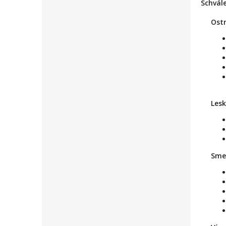
Schvále
Ost
Lesk
Sme