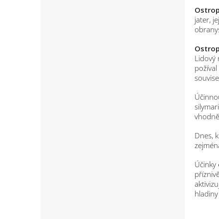
Ostrop
jater, 
obranys
Ostrop
Lidový 
požíval
souvisel
Účinnou
silymar
vhodněj
Dnes, k
zejména
Účinky
přízniv
aktiviz
hladiny