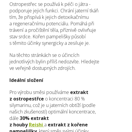
Ostropestřec se používá k péči o játra -
podporuje jejich funkci. Chrání jaterní tkáň
tím, že přispívá k jejich detoxikačnímu
a regeneračnímu potenciálu. Pomáhá při
trávení a pročištění těla, příznivě ovlivňuje
stav srdce. Kořen pampelišky působí
s těmito účinky synergicky a zesiluje je.
Na těchto stránkách se o účincích
jednotlivých bylin příliš nedozvíte. Hledejte
ve veřejně dostupných zdrojích.
Ideální složení
Pro výrobu směsi používáme
extrakt
z ostropestřce
o koncentraci 80 %
silymarinu, což je u jaterních obtíží (podle
našich zkušeností) optimální koncentrace,
dále
30%
extrakt
z houby
Reishi
a
extrakt z kořene
pampelišky
, který směs svými účinky