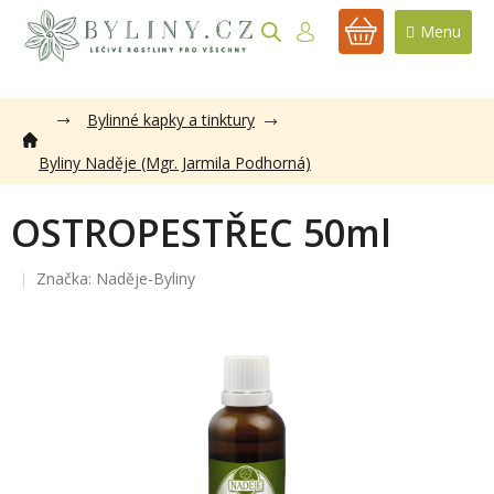
Přejít
na
NÁKUPNÍ
obsah
KOŠÍK
Bylinné kapky a tinktury
Byliny Naděje (Mgr. Jarmila Podhorná)
OSTROPESTŘEC 50ml
Značka:
Naděje-Byliny