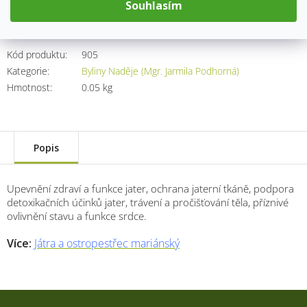
Souhlasím
Přidat do košíku
Kód produktu:
905
Kategorie
:
Byliny Naděje (Mgr. Jarmila Podhorná)
Hmotnost
:
0.05 kg
Popis
Upevnění zdraví a funkce jater, ochrana jaterní tkáně, podpora
detoxikačních účinků jater, trávení a pročišťování těla, příznivé
ovlivnění stavu a funkce srdce.
Více:
Játra a ostropestřec mariánský
Z