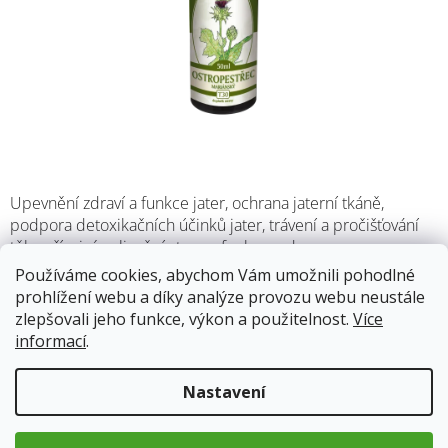
Upevnění zdraví a funkce jater, ochrana jaterní tkáně,
podpora detoxikačních účinků jater, trávení a pročišťování
těla, příznivé ovlivnění stavu a funkce srdce.
Používáme cookies, abychom Vám umožnili pohodlné
Více:
Játra a ostropestřec mariánský
prohlížení webu a díky analýze provozu webu neustále
zlepšovali jeho funkce, výkon a použitelnost.
Více
informací
.
Skladem
12.8.2026
Nastavení
123 Kč
Měrná
cena: