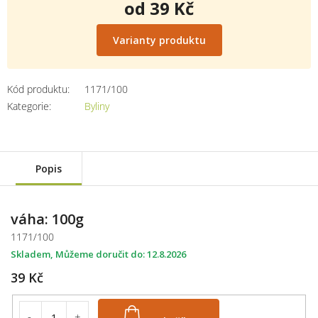
od
39 Kč
Měrná
cena:
Varianty produktu
Kód produktu:
1171/100
Kategorie
:
Byliny
Popis
váha: 100g
1171/100
Skladem
12.8.2026
39 Kč
Do košíku