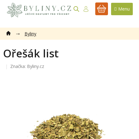
Přejít
na
NÁKUPNÍ
obsah
KOŠÍK
Byliny
Ořešák list
Značka:
Byliny.cz