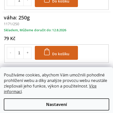
váha: 250g
1171/250
Skladem
12.8.2026
79 Kč
Do košíku
váha: 500g
Používáme cookies, abychom Vám umožnili pohodlné
1171/500
prohlížení webu a díky analýze provozu webu neustále
Skladem
12.8.2026
zlepšovali jeho funkce, výkon a použitelnost.
Více
119 Kč
informací
.
Nastavení
Do košíku