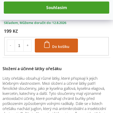
Souhlasím
váha: 1000g
1171/1000
Skladem
12.8.2026
199 Kč
Do košíku
Složení a účinné látky ořešáku
Listy ořešáku obsahují různé látky, které přispívají k jejich
léčebným vlastnostem. Mezi složení a účinné látky patří
fenolické sloučeniny, jako je kyselina gallová, kyselina elagová,
kvercetin, katechiny a další. Tyto sloučeniny mají významné
antioxidační účinky, které pomáhají chránit buňky před
poškozením způsobeným volnými radikály. Dále se v listech
ořešáku nachází juglon, který má antimikrobiální a insekticidní
M