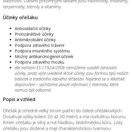
vlastnosti. Dalšími přítomnými látkami jsou flavonoidy, třísloviny,
terpenoidy, steroly a vitamíny.
Účinky ořešáku
Antioxidační účinky
Protizánětlivé účinky
Antimikrobiální účinky
Podpora zdravého trávení
Podpora imunitního systému
Možný antikarcinogenní účinek
Podpora zdravého mozku
dle nařízení ES č.1924/2006 nemůžeme uvádět zdravotní
účinky, proto výše uvedené léčivé účinky jsou formou tipů našich
babiček a tradičního lidového léčitelství. Nejedná se o lékařské
doporučení – vycházíme pouze informací z internetu, které
nemusí být odborné.
Popis a vzhled
Ořešák je středně velký strom patřící do čeledi ořešákovitých.
Dosahuje výšky kolem 20 až 30 metrů a má rozložitou korunu.
Kmen ořešáku je silný a má hladkou, šedohnědou kůru. Listy
ořešáku jsou složené a mají charakteristickou tvarovou