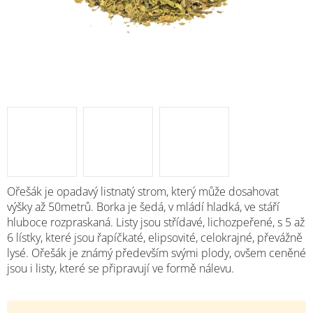
Ořešák je opadavý listnatý strom, který může dosahovat
výšky až 50metrů. Borka je šedá, v mládí hladká, ve stáří
hluboce rozpraskaná. Listy jsou střídavé, lichozpeřené, s 5 až
6 lístky, které jsou řapíčkaté, elipsovité, celokrajné, převážně
lysé. Ořešák je známý především svými plody, ovšem ceněné
jsou i listy, které se připravují ve formě nálevu.