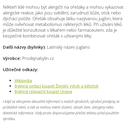
Někteří lidé mohou být alergičtí na ořešáky a mohou vykazovat
alergické reakce, jako jsou svědění, zarudnutí kůže, otok nebo
dýchací potíže. Ořešák obsahuje látku nazývanou juglon, která
může ovlivňovat metabolismus některých léků. Při užívání léků
je důležité konzultovat s lékařem nebo farmaceutem, zda je
bezpečné kombinovat ořešák s užívanými léky.
Další názvy (bylinky):
Latinský název Juglans
Výrobce:
Prodejnabylin.cz
Užitečné odkazy:
Wikipedia
Bylinná sedací koupel Ženský výtok a bělotok
Bylinná relaxační koupel Únava
I když se věnujeme aktualitě informací o našich výrobcích, výrobní předpisy se
průběžně mění, a tak se mohou měnit složení, obsah živin, alergeny nebo
dietetické informace. Vždy proto doporučujeme přečíst etiketu před použitím
výrobku.