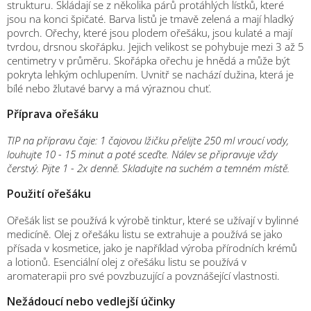
strukturu. Skládají se z několika párů protáhlých lístků, které
jsou na konci špičaté. Barva listů je tmavě zelená a mají hladký
povrch. Ořechy, které jsou plodem ořešáku, jsou kulaté a mají
tvrdou, drsnou skořápku. Jejich velikost se pohybuje mezi 3 až 5
centimetry v průměru. Skořápka ořechu je hnědá a může být
pokryta lehkým ochlupením. Uvnitř se nachází dužina, která je
bílé nebo žlutavé barvy a má výraznou chuť.
Příprava ořešáku
TIP na přípravu čaje: 1 čajovou lžičku přelijte 250 ml vroucí vody,
louhujte 10 - 15 minut a poté sceďte. Nálev se připravuje vždy
čerstvý. Pijte 1 - 2x denně. Skladujte na suchém a temném místě.
Použití ořešáku
Ořešák list se používá k výrobě tinktur, které se užívají v bylinné
medicíně. Olej z ořešáku listu se extrahuje a používá se jako
přísada v kosmetice, jako je například výroba přírodních krémů
a lotionů. Esenciální olej z ořešáku listu se používá v
aromaterapii pro své povzbuzující a povznášející vlastnosti.
Nežádoucí nebo vedlejší účinky