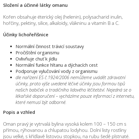
Složení a účinné látky omanu
Kořen obsahuje éterický olej (helenin), polysacharid inulin,
hořčiny, pektiny, silice, alkaloidy, vlákninu a vitamín B a C.
Účinky lichořeřišnice
Normální činnost trávicí soustavy
Pročištění organismu
Ovlivňuje chuť k jídlu
Normální funkce hltanu a dýchacích cest
Podporuje vylučování vody z organismu
dle nařízení ES č.1924/2006 nemůžeme uvádět zdravotní
účinky, proto výše uvedené léčivé účinky jsou formou tipů
našich babiček a tradičního lidového léčitelství. Nejedná se o
lékařské doporučení – vycházíme pouze informací z internetu,
které nemusí být odborné.
Popis a vzhled
Oman pravý je vytrvalá bylina vysoká kolem 100 – 150 cm s
přímou, rýhovanou a chlupatou lodyhou. Dolní listy rostliny
jsou velké, s křídlavě listovou stopkou, na rubu šedě plstnaté.