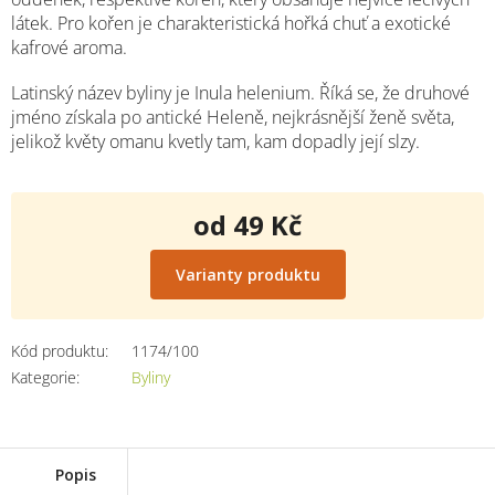
látek. Pro kořen je charakteristická hořká chuť a exotické
kafrové aroma.
Latinský název byliny je Inula helenium. Říká se, že druhové
jméno získala po antické Heleně, nejkrásnější ženě světa,
jelikož květy omanu kvetly tam, kam dopadly její slzy.
od
49 Kč
Měrná
cena:
Varianty produktu
Kód produktu:
1174/100
Kategorie
:
Byliny
Popis