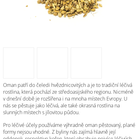
Oman patří do čeledi hvězdnicovitých a je to tradiční léčivá
rostlina, která pochází ze středoasijského regionu. Nicméně
v dnešní době je rozšířena i na mnoha místech Evropy. U
nás se pěstuje jako léčivá, ale také okrasná rostlina na
slunných místech s jílovitou půdou.
Pro léčivé účely používáme výhradně oman pěstovaný, plané
formy nejsou vhodné. Z byliny nás zajímá hlavně její
oddenek, respektive kořen, který obsahuje nejvíce léčivých