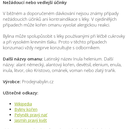
Nežádoucí nebo vedlejší účinky
V běžném a doporučeném dávkování nejsou známy případy
nežádoucích účinků ani kontraindikace s léky. V ojedinělých
případech může kořen omanu vyvolat alergickou reakci.
Bylina může spolupůsobit s léky používanými při léčbě cukrovky
a při vysokém krevním tlaku. Proto v těchto případech
konzumaci vždy nejprve konzultujte s odborníkem.
Další názvy omanu:
Latinský název Inula helenium. Další
názvy: alant německý, alantový kořen, devětsil, elenium, enula,
inula, litvor, oko Kristovo, ománek, voman nebo zlatý traňk.
Výrobce:
Prodejnabylin.cz
Užitečné odkazy:
Wikipedia
Byliny kořen
Pelyněk pravý nať
Jasmín pravý květ