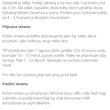
Oddenek je velký, hnědý, větvený a na řezu bílý. V průměru má
asi 3 cm. Má velké, nápadné, žluté květy, které vytvářejí úbory.
Vykvétají během července a srpna. Plodem jsou čočkovité nažky
se 4 – 5 hranami a dlouhým chocholcem.
Příprava omanu
Kořen omanu pravého připravujeme jako čaj, nálev, ale je
používán i jako tinktura, sirup nebo víno.
TIP na přípravu čaje:
1 čajovou lžičku přelijte 250 ml vroucí vody,
louhujte 10 – 15 minut, a poté sceďte. Nálev se připravuje vždy
čerstvý. Pijte 1 - 2x denně. Skladujte na suchém a temném
místě.
Pro děti lze z kořene připravit sirup proti kašli.
Použití omanu
Kořen omanu je vhodný pro těhotné ženy i děti. Lidé, kteří mají
cukrovku a vysoký krevní tlak, by však konzumaci měli
konzultovat se svým lékařem.