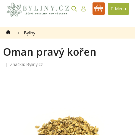
Přejít
na
NÁKUPNÍ
obsah
KOŠÍK
Byliny
Oman pravý kořen
Značka:
Byliny.cz