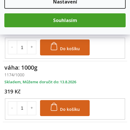
Nastavení
váha: 500g
1174/500
Souhlasím
Skladem
13.8.2026
179 Kč
Do košíku
váha: 1000g
1174/1000
Skladem
13.8.2026
319 Kč
Do košíku
M