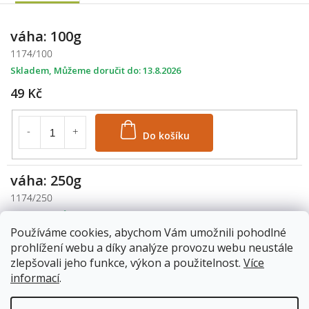
váha: 100g
1174/100
Skladem
13.8.2026
49 Kč
Do košíku
váha: 250g
1174/250
Skladem
13.8.2026
Používáme cookies, abychom Vám umožnili pohodlné
99 Kč
prohlížení webu a díky analýze provozu webu neustále
zlepšovali jeho funkce, výkon a použitelnost.
Více
Do košíku
informací
.