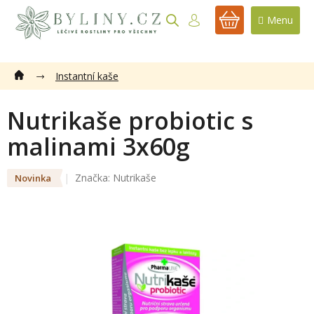
Přejít
na
NÁKUPNÍ
obsah
KOŠÍK
Instantní kaše
Nutrikaše probiotic s
malinami 3x60g
Značka:
Nutrikaše
Novinka