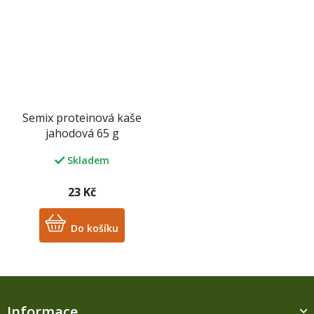
Semix proteinová kaše
jahodová 65 g
Skladem
23 Kč
Do košíku
Z
á
Informace
p