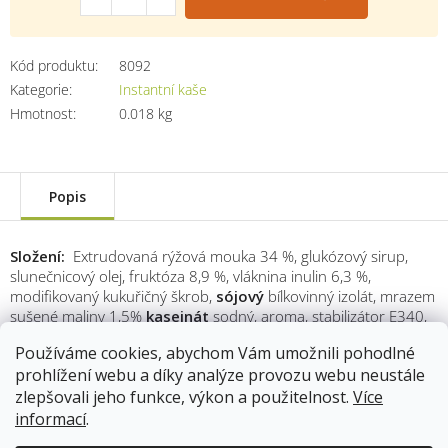
Kód produktu:
8092
Kategorie
:
Instantní kaše
Hmotnost
:
0.018 kg
Popis
Složení:
Extrudovaná rýžová mouka 34 %, glukózový sirup,
slunečnicový olej, fruktóza 8,9 %, vláknina inulin 6,3 %,
modifikovaný kukuřičný škrob,
sójový
bílkovinný izolát, mrazem
sušené maliny 1,5%
kaseinát
sodný, aroma, stabilizátor E340,
jedlá sůl, vitamínový a minerální komplex, probiotická kultura
Používáme cookies, abychom Vám umožnili pohodlné
Bacillus coagulans (5 mld/porce), protispékavá látka E 551,
prohlížení webu a díky analýze provozu webu neustále
emulgátor E 471, barvivo karoteny.
Alergeny jsou vyznačeny
tučně.
gátor E 471, probiotická kultura Bacillus coagulans (5 mld
zlepšovali jeho funkce, výkon a použitelnost.
Více
/ porce), vitamínový a minerální komplex, jedlá sůl, aroma,
informací
.
kyselina citrónová, barvivo karoteny.