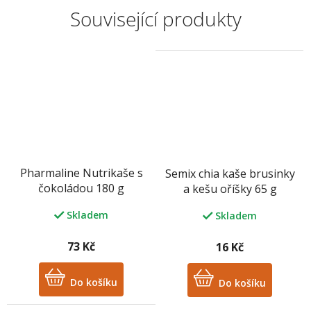
Související produkty
Pharmaline Nutrikaše s
Semix chia kaše brusinky
čokoládou 180 g
a kešu oříšky 65 g
Skladem
Skladem
73 Kč
16 Kč
Do košíku
Do košíku
M