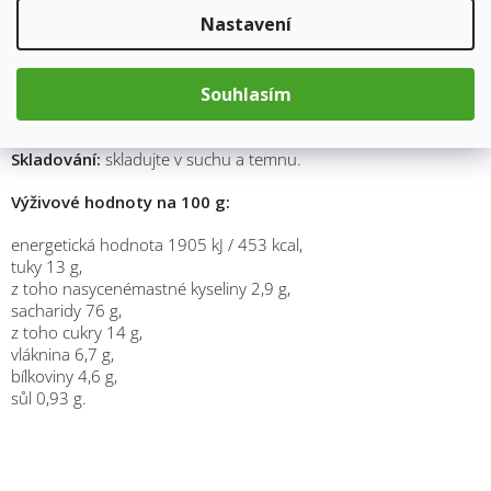
Nastavení
Použití:
obsah sáčku zalijeme 150 ml horké vody o teplotě 80
°C a dobře rozmícháme. Po 3-5 minutách je kaše připravena ke
konzumaci.
Souhlasím
Minimální trvanlivost:
datum je uvedeno na obale.
Skladování:
skladujte v suchu a temnu.
Výživové hodnoty na 100 g:
energetická hodnota 1905 kJ / 453 kcal,
tuky 13 g,
z toho nasycenémastné kyseliny 2,9 g,
sacharidy 76 g,
z toho cukry 14 g,
vláknina 6,7 g,
bílkoviny 4,6 g,
sůl 0,93 g.