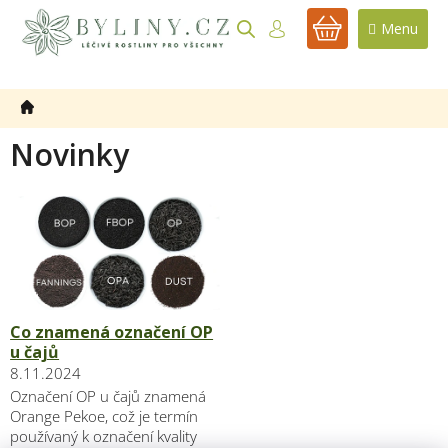
Přejít
na
NÁKUPNÍ
obsah
KOŠÍK
Novinky
V
ý
p
i
s
č
Co znamená označení OP
l
u čajů
á
8.11.2024
n
Označení OP u čajů znamená
k
Orange Pekoe, což je termín
ů
používaný k označení kvality