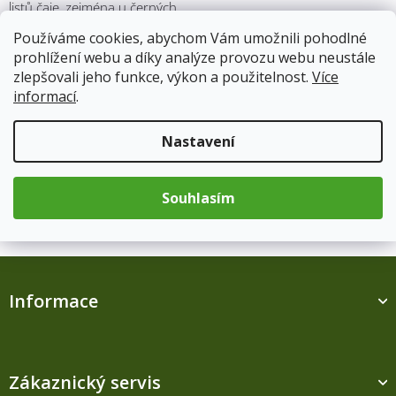
listů čaje, zejména u černých
čajů. Toto označení se vztahuje
Používáme cookies, abychom Vám umožnili pohodlné
na velikost a kvalitu lístků,
prohlížení webu a díky analýze provozu webu neustále
nikoliv na chuť nebo aroma. Co
zlepšovali jeho funkce, výkon a použitelnost.
Více
konkrétně znamená Orange
informací
.
Pekoe: Orange: Slovo „orange“
nemá nic společného s
pomeranči. Pravděpodobně
Nastavení
odkazuje na nizozemskou
královsk...
Souhlasím
1
položek celkem
O
v
l
Z
á
á
d
Informace
p
a
a
c
t
í
í
p
r
Zákaznický servis