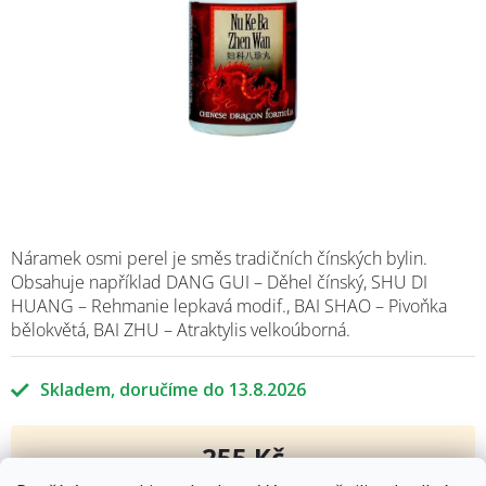
Náramek osmi perel je směs tradičních čínských bylin.
Obsahuje například DANG GUI – Děhel čínský, SHU DI
HUANG – Rehmanie lepkavá modif., BAI SHAO – Pivoňka
bělokvětá, BAI ZHU – Atraktylis velkoúborná.
Skladem
13.8.2026
255 Kč
Měrná