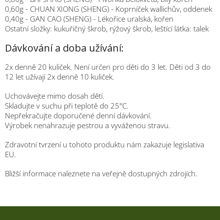
0,60g - CHUAN XIONG (SHENG) - Koprníček wallichův, oddenek
0,40g - GAN CAO (SHENG) - Lékořice uralská, kořen
Ostatní složky: kukuřičný škrob, rýžový škrob, leštící látka: talek
Dávkování a doba užívání:
2x denně 20 kuliček. Není určen pro děti do 3 let. Děti od 3 do
12 let užívají 2x denně 10 kuliček.
Uchovávejte mimo dosah dětí.
Skladujte v suchu při teplotě do 25°C.
Nepřekračujte doporučené denní dávkování.
Výrobek nenahrazuje pestrou a vyváženou stravu.
Zdravotní tvrzení u tohoto produktu nám zakazuje legislativa
EU.
Bližší informace naleznete na veřejně dostupných zdrojích.
Z