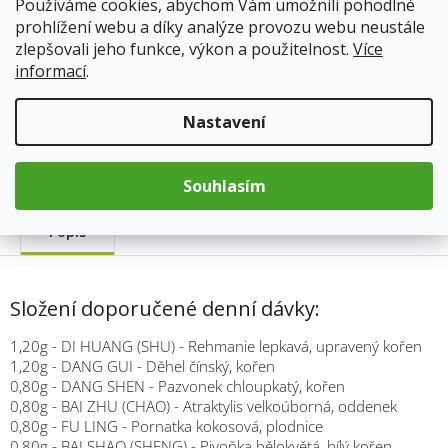
Používáme cookies, abychom Vám umožnili pohodlné
cena:
Přidat do košíku
prohlížení webu a díky analýze provozu webu neustále
zlepšovali jeho funkce, výkon a použitelnost.
Více
informací
.
Kód produktu:
349
Kategorie
:
TCM Bohemia
Nastavení
Hmotnost
:
0.033 kg
Souhlasím
Popis
Složení doporučené denní dávky:
1,20g - DI HUANG (SHU) - Rehmanie lepkavá, upravený kořen
1,20g - DANG GUI - Děhel čínský, kořen
0,80g - DANG SHEN - Pazvonek chloupkatý, kořen
0,80g - BAI ZHU (CHAO) - Atraktylis velkoúborná, oddenek
0,80g - FU LING - Pornatka kokosová, plodnice
0,80g - BAI SHAO (SHENG) - Pivoňka bělokvětá, bílý kořen