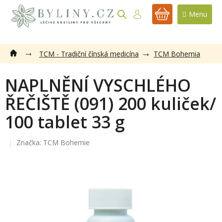
Přejít
na
NÁKUPNÍ
obsah
KOŠÍK
TCM - Tradiční čínská medicína
TCM Bohemia
NAPLNĚNÍ VYSCHLÉHO
ŘEČIŠTĚ (091) 200 kuliček/
100 tablet 33 g
Značka:
TCM Bohemie