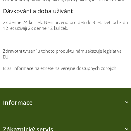
Dávkování a doba užívání:
2x denně 24 kuliček. Není určeno pro děti do 3 let. Děti od 3 do
12 let užívají 2x denně 12 kuliček.
Zdravotní tvrzení u tohoto produktu nám zakazuje legislativa
EU.
Bližší informace naleznete na veřejně dostupných zdrojích.
Z
á
Informace
p
a
t
í
Zákaznický servis