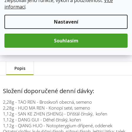
zlepšovali jeho funkce, výkon a použitelnost.
Více
cena:
informací
.
Přidat do košíku
Nastavení
Kód produktu:
383
Kategorie
:
TCM Bohemia
Souhlasím
Hmotnost
:
0.033 kg
Popis
Složení doporučené denní dávky:
2,28g - TAO REN - Broskvoň obecná, semeno
2,28g - HUO MA REN - Konopí seté, semeno
1,12g - SAN KE ZHEN (SHENG) - Dřišťál čínský, kořen
1,12g - DANG GUI - Děhel čínský, kořen
1,12g - QIANG HUO - Notopterygium dřípené, oddenek
Ostatní složky: kukuřičný škrob, rýžový škrob, leštící látka: talek