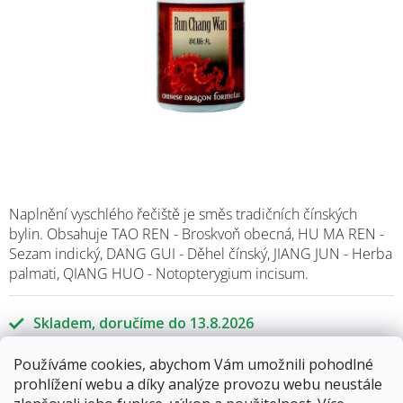
Naplnění vyschlého řečiště je směs tradičních čínských
bylin. Obsahuje TAO REN - Broskvoň obecná, HU MA REN -
Sezam indický, DANG GUI - Děhel čínský, JIANG JUN - Herba
palmati, QIANG HUO - Notopterygium incisum.
Skladem
13.8.2026
Používáme cookies, abychom Vám umožnili pohodlné
255 Kč
prohlížení webu a díky analýze provozu webu neustále
Měrná