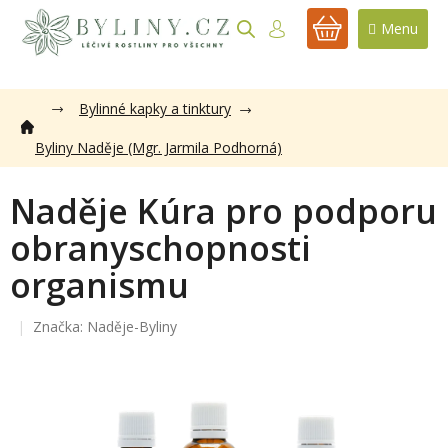
Přejít
na
NÁKUPNÍ
obsah
KOŠÍK
Bylinné kapky a tinktury
Byliny Naděje (Mgr. Jarmila Podhorná)
Naděje Kúra pro podporu
obranyschopnosti
organismu
Značka:
Naděje-Byliny