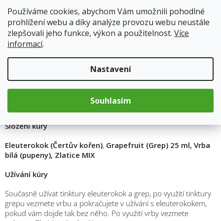
Měrná
Používáme cookies, abychom Vám umožnili pohodlné
cena:
Přidat do košíku
prohlížení webu a díky analýze provozu webu neustále
zlepšovali jeho funkce, výkon a použitelnost.
Více
informací
.
Kód produktu:
7051
Nastavení
Popis
Souhlasím
Složení kúry
Eleuterokok (Čertův kořen)
,
Grapefruit (Grep) 25 ml, Vrba
bílá (pupeny), Zlatice MIX
Užívání kúry
Současně užívat tinktury eleuterokok a grep, po využití tinktury
grepu vezmete vrbu a pokračujete v užívání s eleuterokokem,
pokud vám dojde tak bez něho. Po využití vrby vezmete