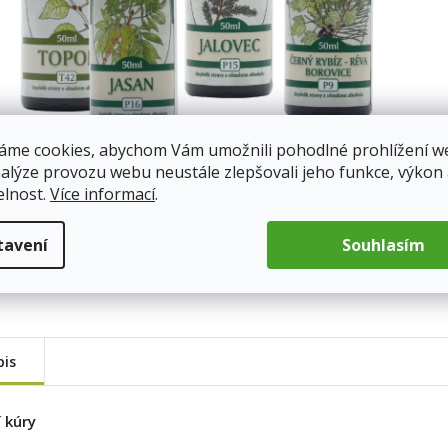
áme cookies, abychom Vám umožnili pohodlné prohlížení w
nalýze provozu webu neustále zlepšovali jeho funkce, výkon
elnost.
Více informací
.
tavení
Souhlasím
pis
í kúry