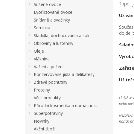
Topol, 
Sušené ovoce
Lyofilizované ovoce
Užíván
Snídaně a svačinky
Současn
Semínka
dojde, 
Sladidla, dochucovadla a soli
Obiloviny a luštěniny
Sklado
Oleje
Výrobc
Vláknina
Vaření a pečení
Zařaze
Konzervované jídla a delikatesy
Užiteč
Zdravé pochutiny
Proteiny
Včelí produkty
I když se
nebo diet
Přírodní kosmetika a domácnost
Superpotraviny
Nezalekně
Novinky
našich pr
Akční zboží