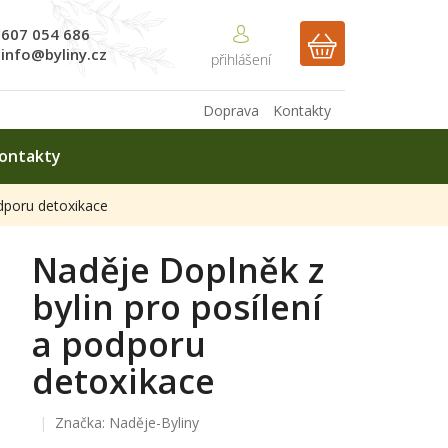
607 054 686
NÁKUPNÍ
info@byliny.cz
KOŠÍK
Doprava
Kontakty
ontakty
odporu detoxikace
Naděje Doplněk z
bylin pro posílení
a podporu
detoxikace
Značka:
Naděje-Byliny