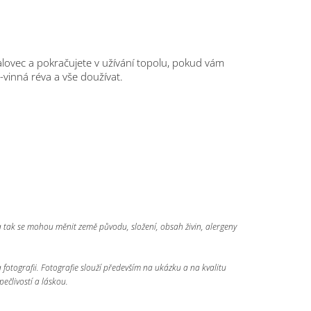
jalovec a pokračujete v užívání topolu, pokud vám
-vinná réva a vše doužívat.
 a tak se mohou měnit země původu, složení, obsah živin, alergeny
a fotografii. Fotografie slouží především na ukázku a na kvalitu
pečlivostí a láskou.