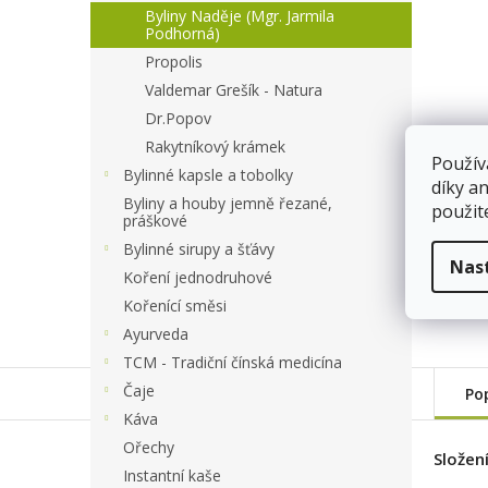
a
Byliny Naděje (Mgr. Jarmila
n
Podhorná)
e
Propolis
l
Valdemar Grešík - Natura
Dr.Popov
Rakytníkový krámek
Použív
Bylinné kapsle a tobolky
díky a
Byliny a houby jemně řezané,
použit
práškové
Bylinné sirupy a šťávy
Nas
Koření jednodruhové
Kořenící směsi
Ayurveda
TCM - Tradiční čínská medicína
Čaje
Po
Káva
Ořechy
Složen
Instantní kaše