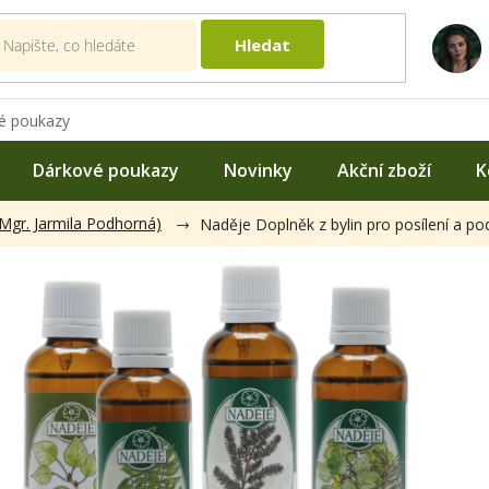
Hledat
é poukazy
Dárkové poukazy
Novinky
Akční zboží
K
(Mgr. Jarmila Podhorná)
Naděje Doplněk z bylin pro posílení a p