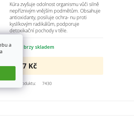
Kúra zvyšuje odolnost organismu vůči silně
nepříznivým vnějším podmětům. Obsahuje
antioxidanty, posiluje ochra- nu proti
kyslíkovým radikálům, podporuje
detoxikační pochody v těle.
ebu a
Již brzy skladem
 a
607 Kč
Měrná
cena:
Kód produktu:
7430