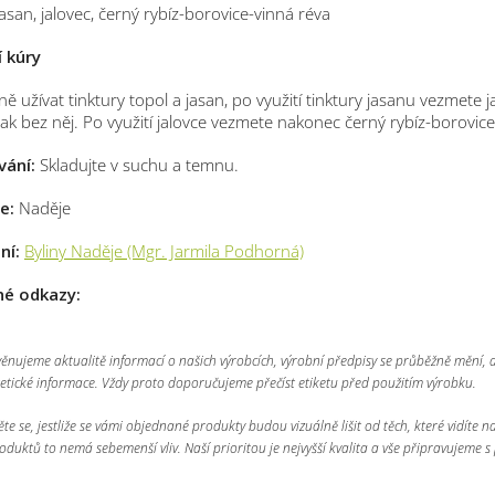
jasan, jalovec, černý rybíz-borovice-vinná réva
í kúry
ě užívat tinktury topol a jasan, po využití tinktury jasanu vezmete 
tak bez něj. Po využití jalovce vezmete nakonec černý rybíz-borovice
vání:
Skladujte v suchu a temnu.
e:
Naděje
ní:
Byliny Naděje (Mgr. Jarmila Podhorná)
né odkazy:
 věnujeme aktualitě informací o našich výrobcích, výrobní předpisy se průběžně mění,
etické informace. Vždy proto doporučujeme přečíst etiketu před použitím výrobku.
te se, jestliže se vámi objednané produkty budou vizuálně lišit od těch, které vidíte n
oduktů to nemá sebemenší vliv. Naší prioritou je nejvyšší kvalita a vše připravujeme s 