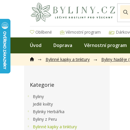
Přejít
na
obsah
Oblíbené
Věrnostní program
Dárkov
Úvod
Doprava
Věrnostní program
Bylinné kapky a tinktury
Byliny Naděje 
P
o
Přeskočit
s
Kategorie
kategorie
t
r
Byliny
a
Jedlé květy
n
Bylinky Herbářka
n
í
Byliny z Peru
p
Bylinné kapky a tinktury