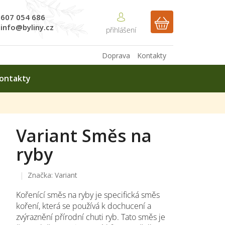
607 054 686
NÁKUPNÍ
info@byliny.cz
KOŠÍK
Doprava
Kontakty
ontakty
Variant Směs na
ryby
Značka:
Variant
Kořenící směs na ryby je specifická směs
koření, která se používá k dochucení a
zvýraznění přírodní chuti ryb. Tato směs je