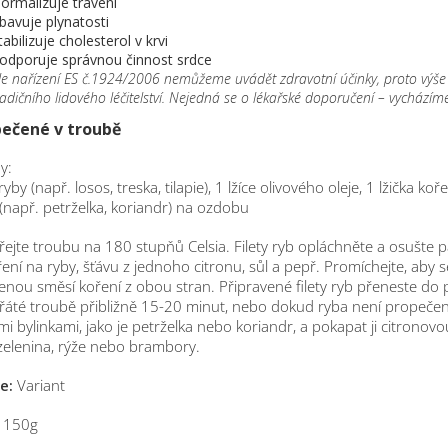
ormalizuje trávení
bavuje plynatosti
tabilizuje cholesterol v krvi
odporuje správnou činnost srdce
le nařízení ES č.1924/2006 nemůžeme uvádět zdravotní účinky, proto výše 
radičního lidového léčitelství. Nejedná se o lékařské doporučení – vychází
pečené v troubě
y:
 ryby (např. losos, treska, tilapie), 1 lžíce olivového oleje, 1 lžička ko
 (např. petrželka, koriandr) na ozdobu
ejte troubu na 180 stupňů Celsia. Filety ryb opláchněte a osušte 
oření na ryby, šťávu z jednoho citronu, sůl a pepř. Promíchejte, aby s
enou směsí koření z obou stran. Připravené filety ryb přeneste do 
řáté troubě přibližně 15-20 minut, nebo dokud ryba není propeče
mi bylinkami, jako je petrželka nebo koriandr, a pokapat ji citron
 zelenina, rýže nebo brambory.
e:
Variant
150g