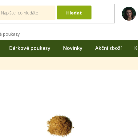
Hledat
é poukazy
Dárkové poukazy
Novinky
Akční zboží
K