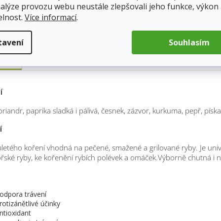
nalýze provozu webu neustále zlepšovali jeho funkce, výkon
elnost.
Více informací
.
tavení
Souhlasím
pis
ní
oriandr, paprika sladká i pálivá, česnek, zázvor, kurkuma, pepř, píska
í
etého koření vhodná na pečené, smažené a grilované ryby. Je univ
ořské ryby, ke kořenění rybích polévek a omáček.Výborně chutná i
y
odpora trávení
rotizánětlivé účinky
ntioxidant