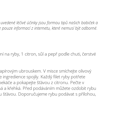
uvedené léčivé účinky jsou formou tipů našich babiček a
me pouze informací z internetu, které nemusí být odborné.
ření na ryby, 1 citron, sůl a pepř podle chuti, čerstvé
papírovým ubrouskem. V misce smíchejte olivový
e ingredience spojily. Každý filet ryby potřete
pekáče a pokapejte šťávou z citronu. Pečte v
ná a křehká. Před podáváním můžete ozdobit rybu
ovou šťávou. Doporučujeme rybu podávat s přílohou,