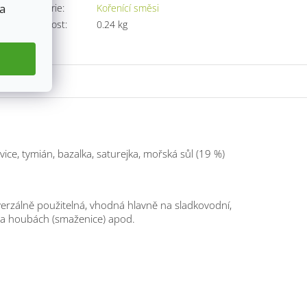
 a
Kategorie
:
Kořenící směsi
Hmotnost
:
0.24 kg
vice, tymián, bazalka, saturejka, mořská sůl (19 %)
erzálně použitelná, vhodná hlavně na sladkovodní,
 na houbách (smaženice) apod.