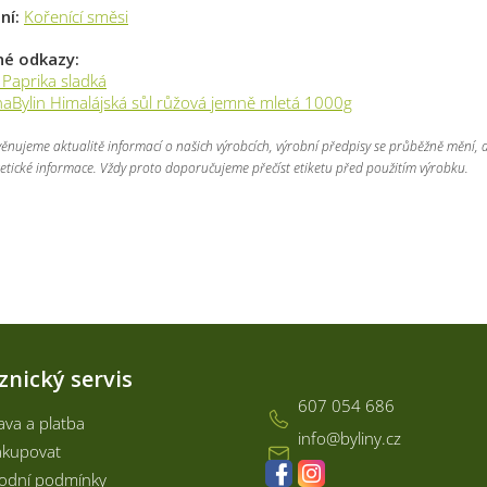
ní:
Kořenící směsi
né odkazy:
 Paprika sladká
aBylin Himalájská sůl růžová jemně mletá 1000g
 věnujeme aktualitě informací o našich výrobcích, výrobní předpisy se průběžně mění,
etické informace. Vždy proto doporučujeme přečíst etiketu před použitím výrobku.
Kontakt
znický servis
607 054 686
va a platba
info
@
byliny.cz
akupovat
odní podmínky