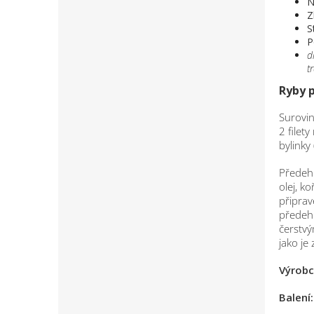
N
Z
S
P
d
t
Ryby 
Surovin
2 filety
bylinky
Předehř
olej, k
připrav
předeh
čerstvý
jako je
Výrobc
Balení: