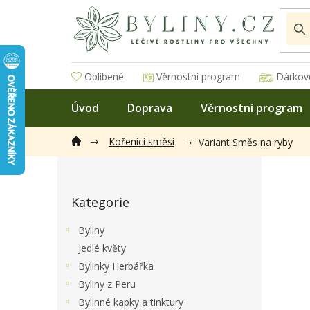
Přejít
na
obsah
Oblíbené
Věrnostní program
Dárkov
Úvod
Doprava
Věrnostní program
Kořenící směsi
Variant Směs na ryby
P
o
Přeskočit
s
Kategorie
kategorie
t
r
Byliny
a
Jedlé květy
n
Bylinky Herbářka
n
í
Byliny z Peru
p
Bylinné kapky a tinktury