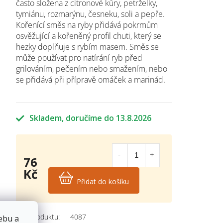
často složena z citronové kůry, petrželky,
tymiánu, rozmarýnu, česneku, soli a pepře.
Kořenící směs na ryby přidává pokrmům
osvěžující a kořeněný profil chuti, který se
hezky doplňuje s rybím masem. Směs se
může používat pro natírání ryb před
grilováním, pečením nebo smažením, nebo
se přidává při přípravě omáček a marinád.
Skladem
13.8.2026
76
Kč
Přidat do košíku
Měrná
cena:
Kód produktu:
4087
ebu a