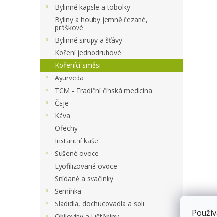
a
Bylinné kapsle a tobolky
n
Byliny a houby jemně řezané,
e
práškové
l
Bylinné sirupy a šťávy
Koření jednodruhové
Kořenící směsi
Ayurveda
TCM - Tradiční čínská medicína
Čaje
Káva
Ořechy
Instantní kaše
Sušené ovoce
Lyofilizované ovoce
Snídaně a svačinky
Semínka
Sladidla, dochucovadla a soli
Použív
Obiloviny a luštěniny