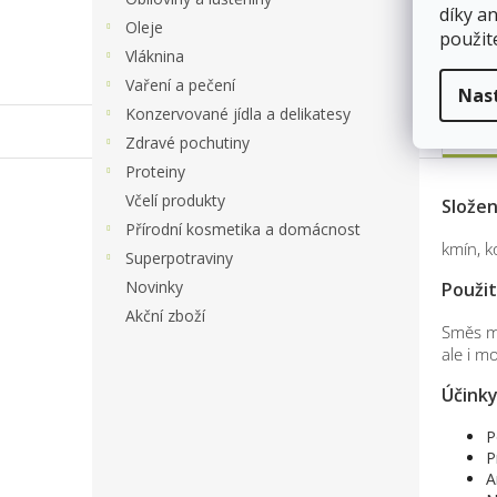
díky a
Oleje
použit
Vláknina
Vaření a pečení
Nas
Konzervované jídla a delikatesy
Po
Zdravé pochutiny
Proteiny
Včelí produkty
Slože
Přírodní kosmetika a domácnost
kmín, k
Superpotraviny
Novinky
Použit
Akční zboží
Směs ml
ale i m
Účink
P
P
A