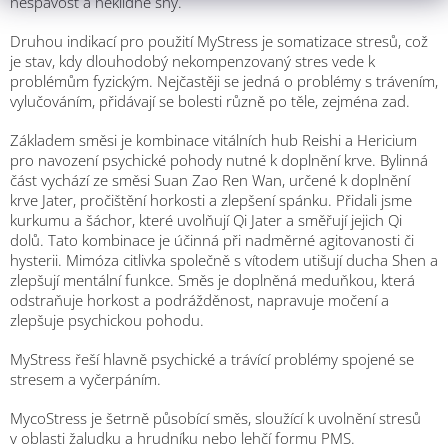
nespavost a neklidné sny.
Druhou indikací pro použití MyStress je somatizace stresů, což
je stav, kdy dlouhodobý nekompenzovaný stres vede k
problémům fyzickým. Nejčastěji se jedná o problémy s trávením,
vylučováním, přidávají se bolesti různě po těle, zejména zad.
Základem směsi je kombinace vitálních hub Reishi a Hericium
pro navození psychické pohody nutné k doplnění krve. Bylinná
část vychází ze směsi Suan Zao Ren Wan, určené k doplnění
krve Jater, pročištění horkosti a zlepšení spánku. Přidali jsme
kurkumu a šáchor, které uvolňují Qi Jater a směřují jejich Qi
dolů. Tato kombinace je účinná při nadměrné agitovanosti či
hysterii. Mimóza citlivka společně s vítodem utišují ducha Shen a
zlepšují mentální funkce. Směs je doplněná meduňkou, která
odstraňuje horkost a podrážděnost, napravuje močení a
zlepšuje psychickou pohodu.
MyStress řeší hlavně psychické a trávící problémy spojené se
stresem a vyčerpáním.
MycoStress je šetrně působící směs, sloužící k uvolnění stresů
v oblasti žaludku a hrudníku nebo lehčí formu PMS.
M