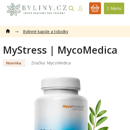
Přejít
na
NÁKUPNÍ
obsah
KOŠÍK
Bylinné kapsle a tobolky
MyStress | MycoMedica
Značka:
MycoMedica
Novinka