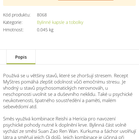
Kód produktu:
8068
Kategorie
:
Bylinné kapsle a tobolky
Hmotnost
:
0.045 kg
Popis
Používá se u většiny stavů, které se zhoršují stresem. Recept
MyStres pomáhá zlepšit odolnost vůči emočnímu stresu. Je
vhodný u stavů psychosomatických nerovnováh, u
neschopnosti uvolnit se a duševního neklidu. Také u psychické
neukotvenosti, špatného soustředění a paměti, malém
sebevědomí atd.
Směs využívá kombinace Reishi a Hericia pro navození
psychické pohody nutné k doplnění krve. Bylinná část volně
vychází ze směsi Suan Zao Ren Wan. Kurkuma a šáchor uvolňují
Játra a směřují jejich Qi dolů. Jejich kombinace je účinná při