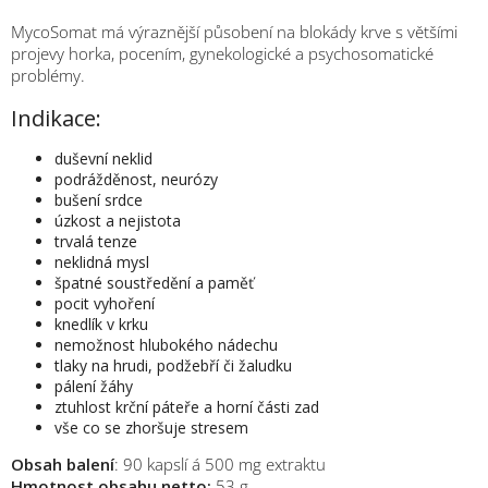
MycoSomat má výraznější působení na blokády krve s většími
projevy horka, pocením, gynekologické a psychosomatické
problémy.
Indikace:
duševní neklid
podrážděnost, neurózy
bušení srdce
úzkost a nejistota
trvalá tenze
neklidná mysl
špatné soustředění a paměť
pocit vyhoření
knedlík v krku
nemožnost hlubokého nádechu
tlaky na hrudi, podžebří či žaludku
pálení žáhy
ztuhlost krční páteře a horní části zad
vše co se zhoršuje stresem
Obsah balení
: 90 kapslí á 500 mg extraktu
Hmotnost obsahu netto:
53 g