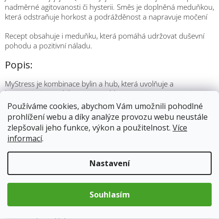
nadměrné agitovanosti či hysterii. Směs je doplněná meduňkou,
která odstraňuje horkost a podrážděnost a napravuje močení
Recept obsahuje i meduňku, která pomáhá udržovat duševní
pohodu a pozitivní náladu.
Popis:
MyStress je kombinace bylin a hub, která uvolňuje a
harmonizuje psychiku a řeší problémy, spojené se somatizací
dlouhodobého stresu.
Používáme cookies, abychom Vám umožnili pohodlné
prohlížení webu a díky analýze provozu webu neustále
Játra jsou citlivý orgán. Jejich Qi je yangová, zatímco tělo je
zlepšovali jeho funkce, výkon a použitelnost.
Více
yinové. Jejich úkolem je udržovat průchodnost organismu, aby
informací
.
se Qi a krev dostala na místo, kam je třeba. Zvýšený stres klade
vysoké nároky na organismus a bere nám nadměrné množství
Qi i krve. Když je třeba sáhnout do zásob, děje se tak
Nastavení
prostřednictvím velké spojnice Sleziny a také z rezervy krve v
Játrech. Protože krev je yinová, její nedostatek v Játrech vede k
„tvrdnutí Jater“. Nadměrná yangová Qi způsobuje neklid,
Souhlasím
podrážděnost, neschopnost se uvolnit a také zhoršenou
regeneraci a únavu. Trvá-li tento stav déle, přidává se