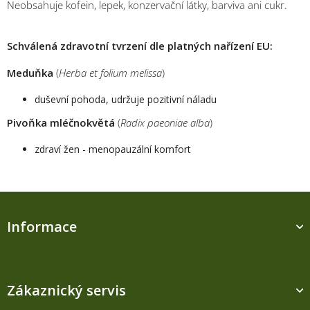
Neobsahuje kofein, lepek, konzervační látky, barviva ani cukr.
Schválená zdravotní tvrzení dle platných nařízení EU:
Meduňka
(
Herba et folium melissa
)
duševní pohoda, udržuje pozitivní náladu
Pivoňka mléčnokvětá
(
Radix paeoniae alba
)
zdraví žen - menopauzální komfort
Z
á
Informace
p
a
t
í
Zákaznický servis