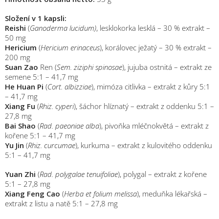
Složení v 1 kapsli:
Reishi
(
Ganoderma lucidum)
, lesklokorka lesklá – 30 % extrakt –
50 mg
Hericium
(
Hericium erinaceus
), korálovec ježatý – 30 % extrakt –
200 mg
Suan Zao
Ren (
Sem. ziziphi spinosae
), jujuba ostnitá – extrakt ze
semene 5:1 – 41,7 mg
He Huan Pi
(
Cort. albizziae
), mimóza citlivka – extrakt z kůry 5:1
– 41,7 mg
Xiang Fu
(
Rhiz. cyperi
), šáchor hlíznatý – extrakt z oddenku 5:1 –
27,8 mg
Bai Shao
(
Rad. paeoniae alba
), pivoňka mléčnokvětá – extrakt z
kořene 5:1 – 41,7 mg
Yu Jin
(
Rhiz. curcumae
), kurkuma – extrakt z kulovitého oddenku
5:1 – 41,7 mg
Yuan Zhi
(
Rad. polygalae tenuifoliae
), polygal – extrakt z kořene
5:1 – 27,8 mg
Xiang Feng Cao
(
Herba et folium melissa
), meduňka lékařská –
extrakt z listu a natě 5:1 – 27,8 mg