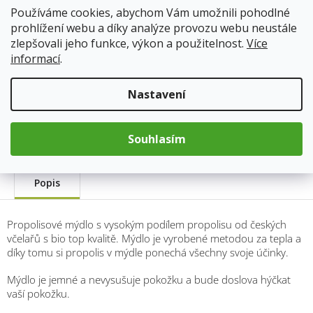
145 Kč
Používáme cookies, abychom Vám umožnili pohodlné
Měrná
prohlížení webu a díky analýze provozu webu neustále
cena:
Přidat do košíku
zlepšovali jeho funkce, výkon a použitelnost.
Více
informací
.
Kód produktu:
7985
Nastavení
Kategorie
:
Přírodní mýdla
Hmotnost
:
0.1 kg
Souhlasím
Popis
Propolisové mýdlo s vysokým podílem propolisu od českých
včelařů s bio top kvalitě. Mýdlo je vyrobené metodou za tepla a
díky tomu si propolis v mýdle ponechá všechny svoje účinky.
Mýdlo je jemné a nevysušuje pokožku a bude doslova hýčkat
vaší pokožku.