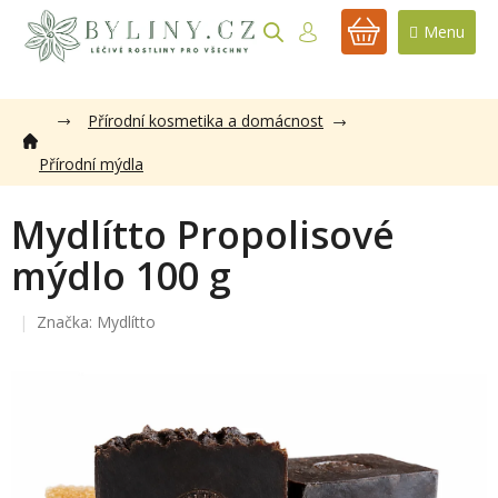
Přejít
na
NÁKUPNÍ
obsah
KOŠÍK
Přírodní kosmetika a domácnost
Přírodní mýdla
Mydlítto Propolisové
mýdlo 100 g
Značka:
Mydlítto