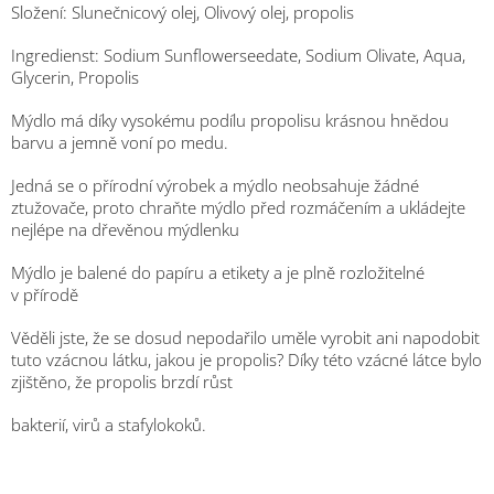
Složení: Slunečnicový olej, Olivový olej, propolis
Ingredienst: Sodium Sunflowerseedate, Sodium Olivate, Aqua,
Glycerin, Propolis
Mýdlo má díky vysokému podílu propolisu krásnou hnědou
barvu a jemně voní po medu.
Jedná se o přírodní výrobek a mýdlo neobsahuje žádné
ztužovače, proto chraňte mýdlo před rozmáčením a ukládejte
nejlépe na dřevěnou mýdlenku
Mýdlo je balené do papíru a etikety a je plně rozložitelné
v přírodě
Věděli jste, že se dosud nepodařilo uměle vyrobit ani napodobit
tuto vzácnou látku, jakou je propolis? Díky této vzácné látce bylo
zjištěno, že propolis brzdí růst
bakterií, virů a stafylokoků.