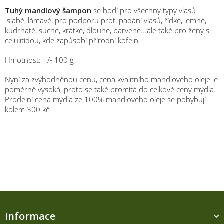
Tuhý mandlový šampon
se hodí pro všechny typy vlasů-
slabé, lámavé, pro podporu proti padání vlasů, řídké, jemné,
kudrnaté, suché, krátké, dlouhé, barvené...ale také pro ženy s
celulitídou, kde zapůsobí přírodní kofein
Hmotnost: +/- 100 g
Nyní za zvýhodněnou cenu, cena kvalitního mandlového oleje je
poměrně vysoká, proto se také promítá do celkové ceny mýdla.
Prodejní cena mýdla ze 100% mandlového oleje se pohybují
kolem 300 kč
Z
á
Informace
p
M