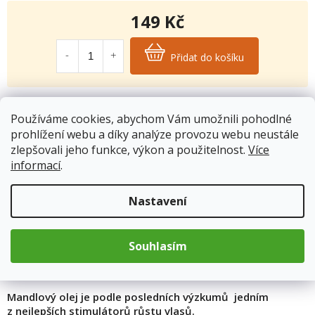
149 Kč
Měrná
cena:
Přidat do košíku
Kód produktu:
7994
Používáme cookies, abychom Vám umožnili pohodlné
Kategorie
:
Přírodní mýdla
prohlížení webu a díky analýze provozu webu neustále
Hmotnost
:
0.1 kg
zlepšovali jeho funkce, výkon a použitelnost.
Více
informací
.
Popis
Nastavení
Mandlový olej
je jedním z nejcennějších rostliných olejů. Olej
Souhlasím
obsahuje vitamin A, E, F, vysoké procento minerálů: draslík,
vápník, hořčík, fosfor, síra, kyselinu olejovou a linolovou.
Mandlový olej je podle posledních výzkumů jedním
z nejlepších stimulátorů růstu vlasů.