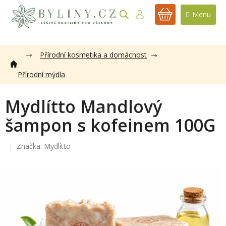
Přejít
na
NÁKUPNÍ
obsah
KOŠÍK
Přírodní kosmetika a domácnost
Přírodní mýdla
Mydlítto Mandlový
šampon s kofeinem 100G
Značka:
Mydlítto