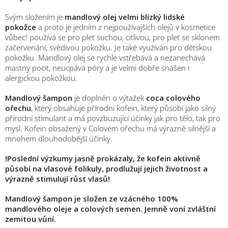
Svým složením je
mandlový olej velmi blízký lidské
pokožce
a proto je jedním z nejpoužívajších olejů v kosmetice
vůbec! používá se pro pleť suchou, citlivou, pro pleť se sklonem
začervenání, svědivou pokožku. Je také využíván pro dětskou
pokožku. Mandlový olej se rychle vstřebává a nezanechává
mastný pocit, neucpává póry a je velmi dobře snášen i
alergickou pokožkou.
Mandlový šampon
je doplněn o výtažek
coca colového
ořechu
, který obsahuje přírodní kofein, který působí jako silný
přírodní stimulant a má povzbuzující účinky jak pro tělo, tak pro
mysl. Kofein obsažený v Colovém ořechu má výrazně silnější a
mnohem dlouhodobější účinky.
!Poslední výzkumy jasně prokázaly, že kofein aktivně
působí na vlasové folikuly, prodlužují jejich životnost a
výrazně stimulují růst vlasů!
Mandlový šampon je složen ze vzácného 100%
mandlového oleje a colových semen. Jemně voní zvláštní
zemitou vůní.