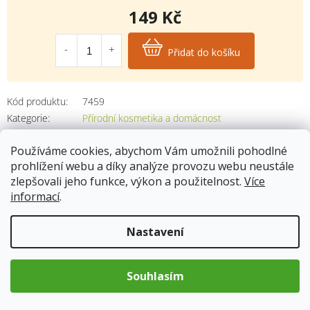
149 Kč
Měrná
cena:
Přidat do košíku
Kód produktu:
7459
Kategorie
:
Přírodní kosmetika a domácnost
Hmotnost
:
0.075 kg
Používáme cookies, abychom Vám umožnili pohodlné
prohlížení webu a díky analýze provozu webu neustále
zlepšovali jeho funkce, výkon a použitelnost.
Více
Popis
informací
.
Nastavení
Esenciální olej Muškátový oříšek
má kořenitou vůni s teplým
dřevitým nádechem. Olej je antiseptický, podporuje krevní oběh,
pomáhá při revmatizmu.
Souhlasím
Esenciální olej Vanilka
s typicky teplou, nasládlou vůní dokáže
odbourávat každodenní stres.