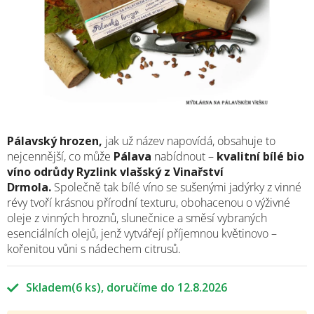
Pálavský hrozen,
jak už název napovídá, obsahuje to
nejcennější, co může
Pálava
nabídnout –
kvalitní bílé bio
víno odrůdy Ryzlink vlašský z Vinařství
Drmola.
Společně tak bílé víno se sušenými jadýrky z vinné
révy tvoří krásnou přírodní texturu, obohacenou o výživné
oleje z vinných hroznů, slunečnice a směsí vybraných
esenciálních olejů, jenž vytvářejí příjemnou květinovo –
kořenitou vůni s nádechem citrusů.
Skladem
(6 ks)
12.8.2026