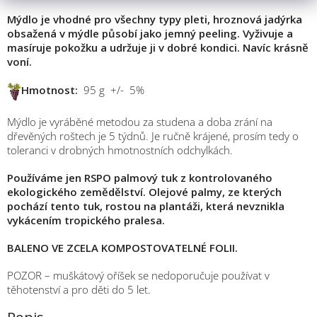
Mýdlo je vhodné pro všechny typy pleti, hroznová jadýrka
obsažená v mýdle působí jako jemný peeling. Vyživuje a
masíruje pokožku a udržuje ji v dobré kondici. Navíc krásně
voní.
Hmotnost:
95 g +/- 5%
Mýdlo je vyráběné metodou za studena a doba zrání na
dřevěných roštech je 5 týdnů. Je ručně krájené, prosím tedy o
toleranci v drobných hmotnostních odchylkách.
Používáme jen RSPO palmový tuk z kontrolovaného
ekologického zemědělství. Olejové palmy, ze kterých
pochází tento tuk, rostou na plantáži, která nevznikla
vykácením tropického pralesa.
BALENO VE ZCELA KOMPOSTOVATELNÉ FOLII.
POZOR – muškátový oříšek se nedoporučuje používat v
těhotenství a pro děti do 5 let.