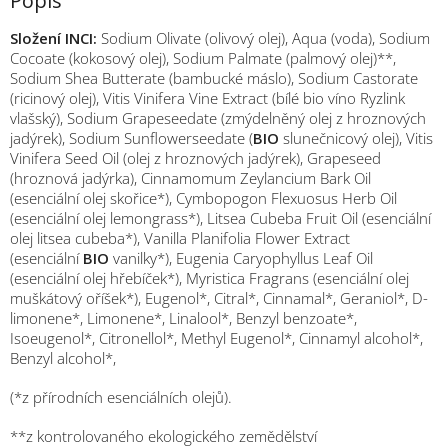
Popis
Složení INCI:
Sodium Olivate (olivový olej), Aqua (voda), Sodium
Cocoate (kokosový olej), Sodium Palmate (palmový olej)**,
Sodium Shea Butterate (bambucké máslo), Sodium Castorate
(ricinový olej), Vitis Vinifera Vine Extract (bílé bio víno Ryzlink
vlašský), Sodium Grapeseedate (zmýdelněný olej z hroznových
jadýrek), Sodium Sunflowerseedate (
BIO
slunečnicový olej), Vitis
Vinifera Seed Oil (olej z hroznových jadýrek), Grapeseed
(hroznová jadýrka), Cinnamomum Zeylancium Bark Oil
(esenciální olej skořice*), Cymbopogon Flexuosus Herb Oil
(esenciální olej lemongrass*), Litsea Cubeba Fruit Oil (esenciální
olej litsea cubeba*), Vanilla Planifolia Flower Extract
(esenciální
BIO
vanilky*), Eugenia Caryophyllus Leaf Oil
(esenciální olej hřebíček*), Myristica Fragrans (esenciální olej
muškátový oříšek*), Eugenol*, Citral*, Cinnamal*, Geraniol*, D-
limonene*, Limonene*, Linalool*, Benzyl benzoate*,
Isoeugenol*, Citronellol*, Methyl Eugenol*, Cinnamyl alcohol*,
Benzyl alcohol*,
(*z přírodních esenciálních olejů).
**z kontrolovaného ekologického zemědělství
M