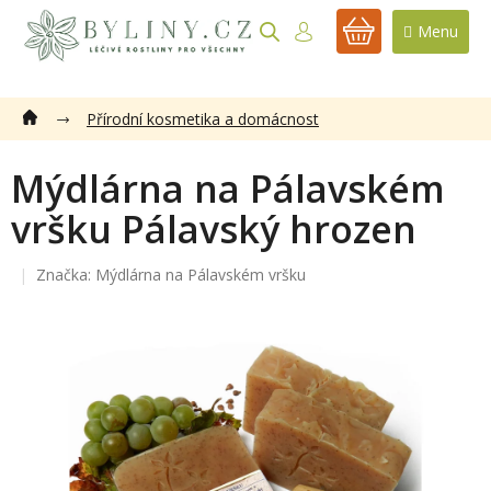
Přejít
na
NÁKUPNÍ
obsah
KOŠÍK
Přírodní kosmetika a domácnost
Mýdlárna na Pálavském
vršku Pálavský hrozen
Značka:
Mýdlárna na Pálavském vršku