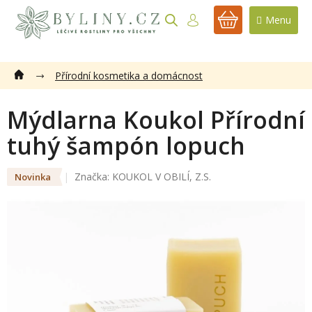
Přejít
na
NÁKUPNÍ
obsah
KOŠÍK
Přírodní kosmetika a domácnost
Mýdlarna Koukol Přírodní
tuhý šampón lopuch
Značka:
KOUKOL V OBILÍ, Z.S.
Novinka