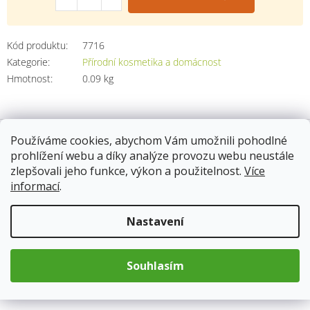
Kód produktu:
7716
Kategorie
:
Přírodní kosmetika a domácnost
Hmotnost
:
0.09 kg
Popis
Používáme cookies, abychom Vám umožnili pohodlné
prohlížení webu a díky analýze provozu webu neustále
zlepšovali jeho funkce, výkon a použitelnost.
Více
Detailní popis produktu
informací
.
Výborný šampón pro každodenní použití především při
Nastavení
problémech s lupy.
Díky avokádovému oleji vytváří jemnou a
bohatou pěnu. Odvar z kořene lopuchu omezuje tvorbu lupů,
podporuje růst vlasů a krásně se o ně stará. K oplachu je dobré
použít měkkou vodu (výborná je dešťová voda). Další jeho
Souhlasím
předností je to, že se jedná o šampón bez obalu. Tento šampón
doporučujeme i na suché vlasy.