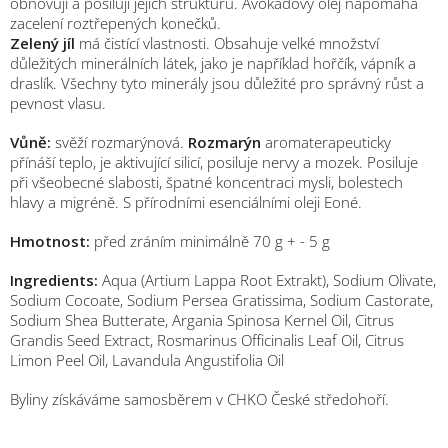
obnovují a posilují jejich strukturu. Avokádový olej napomáhá
zacelení roztřepených konečků.
Zelený jíl
má čistící vlastnosti. Obsahuje velké množství
důležitých minerálních látek, jako je například hořčík, vápník a
draslík. Všechny tyto minerály jsou důležité pro správný růst a
pevnost vlasu.
Vůně:
svěží rozmarýnová.
Rozmarýn
aromaterapeuticky
přínáší teplo, je aktivující silicí, posiluje nervy a mozek. Posiluje
při všeobecné slabosti, špatné koncentraci mysli, bolestech
hlavy a migréně. S přírodními esenciálními oleji Eoné.
Hmotnost:
před zráním minimálně 70 g + - 5 g
Ingredients:
Aqua (Artium Lappa Root Extrakt), Sodium Olivate,
Sodium Cocoate, Sodium Persea Gratissima, Sodium Castorate,
Sodium Shea Butterate, Argania Spinosa Kernel Oil, Citrus
Grandis Seed Extract, Rosmarinus Officinalis Leaf Oil, Citrus
Limon Peel Oil, Lavandula Angustifolia Oil
Byliny získáváme samosběrem v CHKO České středohoří.
M