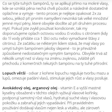
Co se týče tuhých šampónů, ty se aplikují přímo na mokré vlasy,
kde se vzniklá pěna nechá chvíli působit a následně dostatečně
opláchne a vymyje - tento proces je nejlépe opakovat 2x za
sebou, jelikož při prvním namydlení nevzniká tak velké množství
jemné mycí pěny, které obvykle docílíte až při druhém procesu
mytí. Pokud jste zvyklí používat kondicionér, tak my
doporučujeme oplach octovou vodou či vodou s citrónem (kdy
do 1l vody přidáte cca 1 lžíci octu nebo vymačkané šťávy z
citrónu). Ze začátku se některým lidem stává, že mají vlasy po
umytí tuhým šampónem jakoby slepené - to je převážně
způsobené nedostatečným vymytím šampónu. Obvykle trvá až
několik umytí než si vlasy na změnu zvyknou, zvláště při
přechodu z komerčních tekutých šampónu na ty tuhé přírodní.
Lopuch větší
- odvar z kořene lopuchu reguluje tvorbu mazu a
lupů, omezuje padání vlasů, stimuluje jejich růst a vlasy posiluje.
Avokádový olej, arganový olej
- vitamin E a vyšší mastné
kyseliny obsažené v těchto olejích vyživují vlasové kořínky,
podporují samotný růst vlasů, hydratují suché vlasy i vlasovou
pokožku a zabraňují jejich vypadávání. Při pravidelném
používání dodávají vlasům nejen lesk a vitalitu, ale zároveň