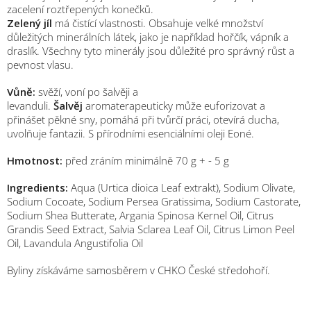
zacelení roztřepených konečků.
Zelený jíl
má čistící vlastnosti. Obsahuje velké množství
důležitých minerálních látek, jako je například hořčík, vápník a
draslík. Všechny tyto minerály jsou důležité pro správný růst a
pevnost vlasu.
Vůně:
svěží, voní po šalvěji a
levanduli.
Šalvěj
aromaterapeuticky může euforizovat a
přinášet pěkné sny, pomáhá při tvůrčí práci, otevírá ducha,
uvolňuje fantazii. S přírodními esenciálními oleji Eoné.
Hmotnost:
před zráním minimálně 70 g + - 5 g
Ingredients:
Aqua (Urtica dioica Leaf extrakt), Sodium Olivate,
Sodium Cocoate, Sodium Persea Gratissima, Sodium Castorate,
Sodium Shea Butterate, Argania Spinosa Kernel Oil, Citrus
Grandis Seed Extract, Salvia Sclarea Leaf Oil, Citrus Limon Peel
Oil, Lavandula Angustifolia Oil
Byliny získáváme samosběrem v CHKO České středohoří.
M