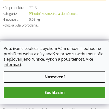
cena:
Kód produktu:
7715
Kategorie
:
Přírodní kosmetika a domácnost
Hmotnost
:
0.09 kg
Položka byla vyprodána…
Popis
Používáme cookies, abychom Vám umožnili pohodlné
prohlížení webu a díky analýze provozu webu neustále
zlepšovali jeho funkce, výkon a použitelnost.
Více
Detailní popis produktu
informací
.
Je to něco jiného a je nutné si na něj zvyknout, ale stojí to
za to.
Vlasy se po něm vrací ke své přirozenosti. Je to výborný
Nastavení
šampón pro každodenní použití. Díky avokádovému oleji
vytváří jemnou a bohatou pěnu. Odvar z kopřivy podporuje
růst vlasů a krásně se o ně stará. K oplachu je dobré použít
Souhlasím
měkkou vodu (výborná je dešťová voda). Další jeho předností je
to, že se jedná o šampón bez obalu.