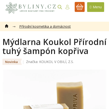
Přejít
na
NÁKUPNÍ
obsah
KOŠÍK
Přírodní kosmetika a domácnost
Mýdlarna Koukol Přírodní
tuhý šampón kopřiva
Značka:
KOUKOL V OBILÍ, Z.S.
Novinka