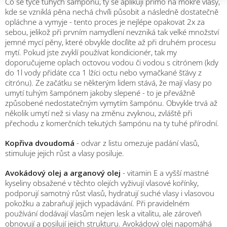
Co se týče tuhých šampónů, ty se aplikují přímo na mokré vlasy,
kde se vzniklá pěna nechá chvíli působit a následně dostatečně
opláchne a vymyje - tento proces je nejlépe opakovat 2x za
sebou, jelikož při prvním namydlení nevzniká tak velké množství
jemné mycí pěny, které obvykle docílíte až při druhém procesu
mytí. Pokud jste zvyklí používat kondicionér, tak my
doporučujeme oplach octovou vodou či vodou s citrónem (kdy
do 1l vody přidáte cca 1 lžíci octu nebo vymačkané šťávy z
citrónu). Ze začátku se některým lidem stává, že mají vlasy po
umytí tuhým šampónem jakoby slepené - to je převážně
způsobené nedostatečným vymytím šampónu. Obvykle trvá až
několik umytí než si vlasy na změnu zvyknou, zvláště při
přechodu z komerčních tekutých šampónu na ty tuhé přírodní.
Kopřiva dvoudomá
- odvar z listu omezuje padání vlasů,
stimuluje jejich růst a vlasy posiluje.
Avokádový olej a arganový olej
- vitamin E a vyšší mastné
kyseliny obsažené v těchto olejích vyživují vlasové kořínky,
podporují samotný růst vlasů, hydratují suché vlasy i vlasovou
pokožku a zabraňují jejich vypadávání. Při pravidelném
používání dodávají vlasům nejen lesk a vitalitu, ale zároveň
obnovují a posilují jejich strukturu. Avokádový olej napomáhá