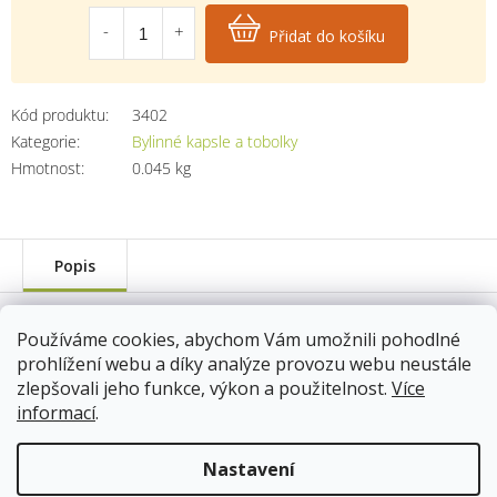
Měrná
cena:
Přidat do košíku
Kód produktu:
3402
Kategorie
:
Bylinné kapsle a tobolky
Hmotnost
:
0.045 kg
Popis
Používáme cookies, abychom Vám umožnili pohodlné
prohlížení webu a díky analýze provozu webu neustále
zlepšovali jeho funkce, výkon a použitelnost.
Více
informací
.
Teorie čínské medicíny chápe lidské tělo jako součást
makrokosmu, ve kterém žijeme a který nás přímo ovlivňuje.
Znečištěné životní prostředí, nevhodné stravovací návyky, stále
Nastavení
se snižující kvalita potravin a sílící stresová zátěž zahlcují náš