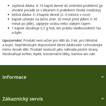
zvýšená dávka: 4–10 kapslí denně do zmírnění problémů (je
vhodné poradit se s lékařem či praktikem čínské medicíny)
běžná dávka: 3–4 kapsle denně (2–3 měsíce v roce)
kapsle užívejte na lačno (min. 20 minut před jídlem či 30
minut po jídle), zapíjejte vodou nebo slabým čajem
1 kapsle obsahuje 0,5 g hub, bio prášku sladkovodních řas
a bylin
Upozornění
: Produkt není určen pro děti do 3 let, pro těhotné
a kojící. Nepřekračujte doporučené denní dávkování. Uchovávejte
mimo dosah dětí. Produkt neslouží jako náhrada pestré stravy.
Neobsahuje kofein, lepek, konzervační látky, barviva ani cukr.
Z
á
Informace
p
a
t
í
Zákaznický servis