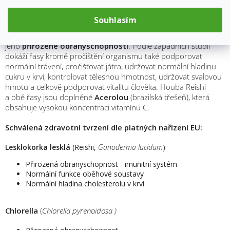
organismus a způsobují jeho disharmonii. Proto jsme vyvinuli
produkt MycoDetox, který využívá synergický účinek vitální
Souhlasím
houby
Reishi
a dvou sladkovodních řas
Chlorelly
a
Spiruliny
.
Jeho hlavní účinek je v
pročištění organismu
, podpoře
jeho
přirozené obranyschopnosti
. Podle západních studií
dokáží řasy kromě pročištění organismu také podporovat
normální trávení, pročišťovat játra, udržovat normální hladinu
cukru v krvi, kontrolovat tělesnou hmotnost, udržovat svalovou
hmotu a celkově podporovat vitalitu člověka. Houba Reishi
a obě řasy jsou doplněné
Acerolou
(brazilská třešeň), která
obsahuje vysokou koncentraci vitamínu C.
Schválená zdravotní tvrzení dle platných nařízení EU:
Lesklokorka lesklá
(Reishi,
Ganoderma lucidum
)
Přirozená obranyschopnost - imunitní systém
Normální funkce oběhové soustavy
Normální hladina cholesterolu v krvi
Chlorella
(
Chlorella pyrenoidosa )