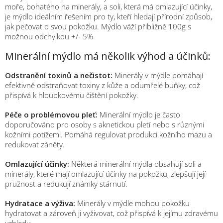
moře, bohatého na minerály, a soli, která má omlazující účinky,
je mýdlo ideálním řešením pro ty, kteří hledají přírodní způsob,
jak pečovat o svou pokožku. Mýdlo váží přibližně 100g s
možnou odchylkou +/- 5%
Minerální mýdlo má několik výhod a účinků:
Odstranění toxinů a nečistot:
Minerály v mýdle pomáhají
efektivně odstraňovat toxiny z kůže a odumřelé buňky, což
přispívá k hloubkovému čištění pokožky.
Péče o problémovou pleť:
Minerální mýdlo je často
doporučováno pro osoby s aknetickou pletí nebo s různými
kožními potížemi. Pomáhá regulovat produkci kožního mazu a
redukovat záněty.
Omlazující účinky:
Některá minerální mýdla obsahují soli a
minerály, které mají omlazující účinky na pokožku, zlepšují její
pružnost a redukují známky stárnutí.
Hydratace a výživa:
Minerály v mýdle mohou pokožku
hydratovat a zároveň ji vyživovat, což přispívá k jejímu zdravému
vzhledu.