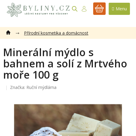
Přejít
na
NÁKUPNÍ
obsah
KOŠÍK
Přírodní kosmetika a domácnost
Minerální mýdlo s
bahnem a solí z Mrtvého
moře 100 g
Značka:
Ruční mýdlárna