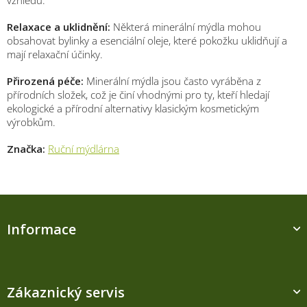
Relaxace a uklidnění:
Některá minerální mýdla mohou
obsahovat bylinky a esenciální oleje, které pokožku uklidňují a
mají relaxační účinky.
Přirozená péče:
Minerální mýdla jsou často vyráběna z
přírodních složek, což je činí vhodnými pro ty, kteří hledají
ekologické a přírodní alternativy klasickým kosmetickým
výrobkům.
Značka:
Ruční mýdlárna
Z
á
Informace
p
a
t
í
Zákaznický servis
M