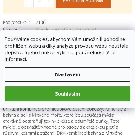
Přidat do košíku
Kód produktu:
7136
Kategorie
:
Přírodní kosmetika a domácnost
Hmotnost
:
0.075 kg
Používáme cookies, abychom Vám umožnili pohodlné
prohlížení webu a díky analýze provozu webu neustále
zlepšovali jeho funkce, výkon a použitelnost.
Více
informací
.
Popis
Nastavení
Minerální mýdlo s bahnem a solí z Mrtvého
moře 100g
Souhlasím
Přírodní olivové mýdlo s minerály z Mrtvého moře nabízí
unikátní kombinaci pro hloubkové čištění pokožky. Minerály z
bahna a soli z Mrtvého moře, které jsou součástí mýdla,
efektivně odstraňují toxiny z kůže a odumřelé buňky. Toto
mýdlo je obzvláště vhodné pro osoby s aknetickou pletí a
různými kožními potížemi. Díky kombinaci bahna z Mrtvého