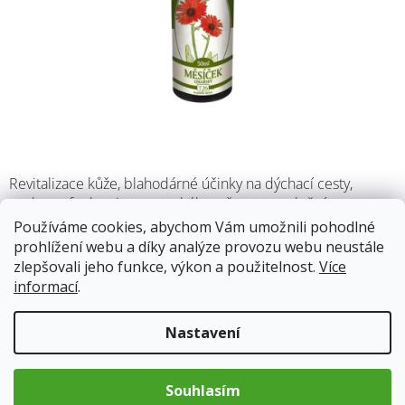
Revitalizace kůže, blahodárné účinky na dýchací cesty,
podpora funkce jater a tenkého střeva, usnadnění
překonávání stresu a vyčerpání, oddalování nástupu projevů
Používáme cookies, abychom Vám umožnili pohodlné
pokračujícího věku.
prohlížení webu a díky analýze provozu webu neustále
zlepšovali jeho funkce, výkon a použitelnost.
Více
informací
.
Skladem
12.8.2026
Nastavení
123 Kč
Měrná
cena:
Souhlasím
Přidat do košíku