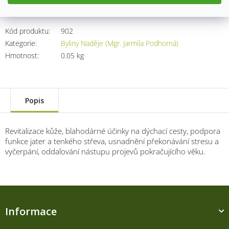
Kód produktu:
902
Kategorie
:
Byliny Naděje (Mgr. Jarmila Podhorná)
Hmotnost
:
0.05 kg
Popis
Revitalizace kůže, blahodárné účinky na dýchací cesty, podpora
funkce jater a tenkého střeva, usnadnění překonávání stresu a
vyčerpání, oddalování nástupu projevů pokračujícího věku.
Z
á
Informace
p
a