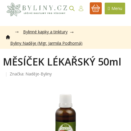
Přejít
na
NÁKUPNÍ
obsah
KOŠÍK
Bylinné kapky a tinktury
Byliny Naděje (Mgr. Jarmila Podhorná)
MĚSÍČEK LÉKAŘSKÝ 50ml
Značka:
Naděje-Byliny