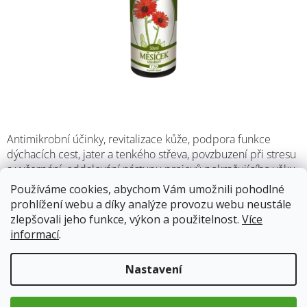
Antimikrobní účinky, revitalizace kůže, podpora funkce
dýchacích cest, jater a tenkého střeva, povzbuzení při stresu
a vyčerpání, oddalování nástupu projevů pokračujícího věku.
Příznivé působení na srdce, krevní oběh a na složení krve, na
Používáme cookies, abychom Vám umožnili pohodlné
imunitní systém, prostatu.
prohlížení webu a díky analýze provozu webu neustále
zlepšovali jeho funkce, výkon a použitelnost.
Více
informací
.
Skladem
12.8.2026
Nastavení
123 Kč
Měrná