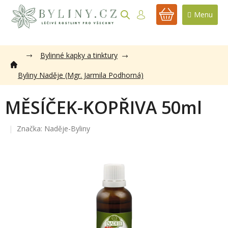
Přejít
na
NÁKUPNÍ
obsah
KOŠÍK
Bylinné kapky a tinktury
Byliny Naděje (Mgr. Jarmila Podhorná)
MĚSÍČEK-KOPŘIVA 50ml
Značka:
Naděje-Byliny