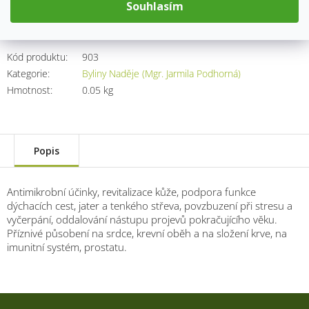
cena:
Souhlasím
Přidat do košíku
Kód produktu:
903
Kategorie
:
Byliny Naděje (Mgr. Jarmila Podhorná)
Hmotnost
:
0.05 kg
Popis
Antimikrobní účinky, revitalizace kůže, podpora funkce
dýchacích cest, jater a tenkého střeva, povzbuzení při stresu a
vyčerpání, oddalování nástupu projevů pokračujícího věku.
Příznivé působení na srdce, krevní oběh a na složení krve, na
imunitní systém, prostatu.
Z