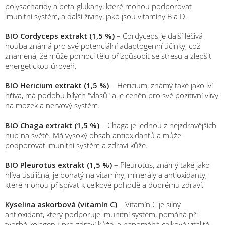
polysacharidy a beta-glukany, které mohou podporovat
imunitní systém, a další živiny, jako jsou vitamíny B a D.
BIO Cordyceps extrakt (1,5 %)
– Cordyceps je další léčivá
houba známá pro své potenciální adaptogenní účinky, což
znamená, že může pomoci tělu přizpůsobit se stresu a zlepšit
energetickou úroveň.
BIO Hericium extrakt (1,5 %)
– Hericium, známý také jako lví
hříva, má podobu bílých "vlasů" a je ceněn pro své pozitivní vlivy
na mozek a nervový systém.
BIO Chaga extrakt (1,5 %)
– Chaga je jednou z nejzdravějších
hub na světě. Má vysoký obsah antioxidantů a může
podporovat imunitní systém a zdraví kůže.
BIO Pleurotus extrakt (1,5 %)
– Pleurotus, známý také jako
hlíva ústřičná, je bohatý na vitamíny, minerály a antioxidanty,
které mohou přispívat k celkové pohodě a dobrému zdraví.
Kyselina askorbová (vitamín C)
– Vitamín C je silný
antioxidant, který podporuje imunitní systém, pomáhá při
tvorbě kolagenu pro zdraví kůže, a napomáhá celkové vitalitě.