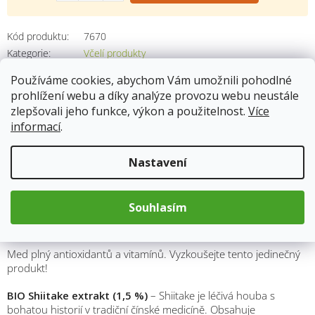
Kód produktu:
7670
Kategorie
:
Včelí produkty
Hmotnost
:
0.25 kg
Používáme cookies, abychom Vám umožnili pohodlné
prohlížení webu a díky analýze provozu webu neustále
zlepšovali jeho funkce, výkon a použitelnost.
Více
informací
.
Popis
Nastavení
Med s houbami je unikátní produkt, který kombinuje
výhody
našeho unikátního včelího medu
z Bílých Karpat s
extrakty
z pěti druhů léčivých hub
z Květomluvy. Tyto houby
Souhlasím
jsou známé pro své účinky na imunitní systém, nervovou
soustavu, trávení a celkovou vitalitu.
Med plný antioxidantů a vitamínů. Vyzkoušejte tento jedinečný
produkt!
BIO Shiitake extrakt (1,5 %)
– Shiitake je léčivá houba s
bohatou historií v tradiční čínské medicíně. Obsahuje