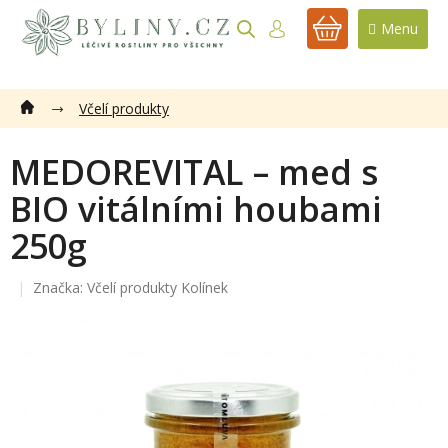
Přejít
na
NÁKUPNÍ
obsah
KOŠÍK
Včelí produkty
MEDOREVITAL – med s
BIO vitálními houbami
250g
Značka:
Včelí produkty Kolínek