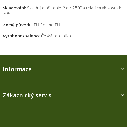
Skladování:
Skladujte při teplotě do 25°C a relativní vlhkosti do
70%
Země původu
: EU / mimo EU
Vyrobeno/Baleno
: Česká republika
Z
á
Informace
p
a
t
í
Zákaznický servis
Kontakt