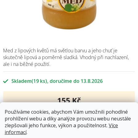
Med z lipových květů má světlou barvu a jeho chuť je
skutečně lipová a poměrně sladká. Vhodný při nachlazení,
ale i na běžné použití.
Skladem
(19 ks)
13.8.2026
155 Kč
Měrná
Používáme cookies, abychom Vám umožnili pohodlné
cena:
Přidat do košíku
prohlížení webu a díky analýze provozu webu neustále
zlepšovali jeho funkce, výkon a použitelnost.
Více
informací
.
Kód produktu:
7156