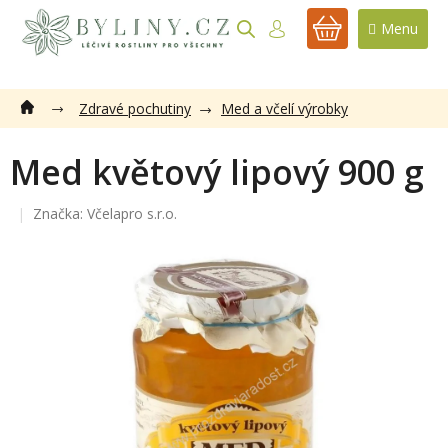
Přejít
na
NÁKUPNÍ
obsah
KOŠÍK
Zdravé pochutiny
Med a včelí výrobky
Med květový lipový 900 g
Značka:
Včelapro s.r.o.