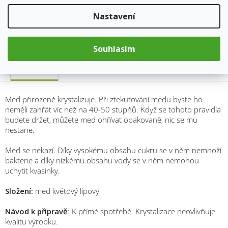
Kategorie
:
Med a včelí výrobky
Nastavení
Hmotnost
:
1.2 kg
Souhlasím
Popis
Med přirozeně krystalizuje. Při ztekuťování medu byste ho
neměli zahřát víc než na 40-50 stupňů. Když se tohoto pravidla
budete držet, můžete med ohřívat opakovaně, nic se mu
nestane.
Med se nekazí. Díky vysokému obsahu cukru se v něm nemnoží
bakterie a díky nízkému obsahu vody se v něm nemohou
uchytit kvasinky.
Složení:
med květový lipový
Návod k přípravě
: K přímé spotřebě. Krystalizace neovlivňuje
kvalitu výrobku.