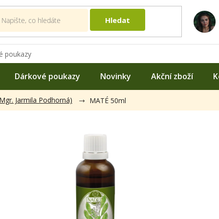
Hledat
é poukazy
Dárkové poukazy
Novinky
Akční zboží
K
(Mgr. Jarmila Podhorná)
MATÉ 50ml