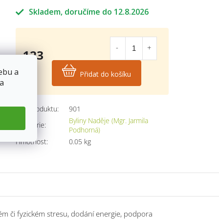
Skladem
12.8.2026
123
Kč
ebu a
Přidat do košíku
Měrná
 a
cena:
Kód produktu:
901
Byliny Naděje (Mgr. Jarmila
Kategorie
:
Podhorná)
Hmotnost
:
0.05 kg
ém či fyzickém stresu, dodání energie, podpora