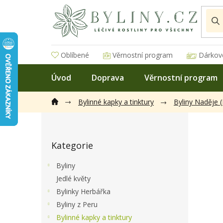
Přejít
na
obsah
Oblíbené
Věrnostní program
Dárkov
Úvod
Doprava
Věrnostní program
Bylinné kapky a tinktury
Byliny Naděje 
P
o
Přeskočit
s
Kategorie
kategorie
t
r
Byliny
a
Jedlé květy
n
Bylinky Herbářka
n
í
Byliny z Peru
p
Bylinné kapky a tinktury