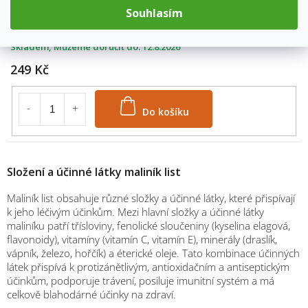
váha: 1000g
Souhlasím
1213/1000
Skladem
12.8.2026
249 Kč
Do košíku
Složení a účinné látky maliník list
Maliník list obsahuje různé složky a účinné látky, které přispívají
k jeho léčivým účinkům. Mezi hlavní složky a účinné látky
maliníku patří třísloviny, fenolické sloučeniny (kyselina elagová,
flavonoidy), vitamíny (vitamín C, vitamín E), minerály (draslík,
vápník, železo, hořčík) a éterické oleje. Tato kombinace účinných
látek přispívá k protizánětlivým, antioxidačním a antiseptickým
účinkům, podporuje trávení, posiluje imunitní systém a má
celkově blahodárné účinky na zdraví.
M