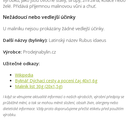
želé. Přidává příjemnou malinovou vůni a chuť.
Nežádoucí nebo vedlejší účinky
U maliníku nejsou prokázány žádné vedlejší účinky.
Další názvy (bylinky):
Latinský název Rubus idaeus
Výrobce:
Prodejnabylin.cz
Užitečné odkazy:
Wikipedia
Bylinář Dýchací cesty a pocení čaj 40x1,6g
Maliník list 30g (20x1,5g)
I když se věnujeme aktualitě informací o našich výrobcích, výrobní předpisy se
průběžně mění, a tak se mohou měnit složení, obsah živin, alergeny nebo
dietetické informace. Vždy proto doporučujeme přečíst etiketu před použitím
výrobku.