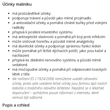
Účinky maliníku
má protizánětlivé účinky.
podporuje trávení a působí jako mírné projímadlo
,á antioxidační účinky a pomáhá chránit buňky před volnými
radikály
přispívá k posílení imunitního systému
má antiseptické vlastnosti a pomáhá při boji proti infekcím
může snižovat horečku a působit mírně analgeticky
má diuretické účinky a podporuje správnou funkci ledvin
může pomáhat při léčbě dýchacích potíží, jako jsou kašel a
nachlazení
přispívá ke zklidnění nervového systému a působí mírně
sedativně
má močopudné účinky a pomáhá při odplavování toxických
látek z těla
dle nařízení ES č.1924/2006 nemůžeme uvádět zdravotní
účinky, proto výše uvedené léčivé účinky jsou formou tipů našich
babiček a tradičního lidového léčitelství. Nejedná se o lékařské
doporučení – vycházíme pouze informací z internetu, které
nemusí být odborné.
Popis a vzhled