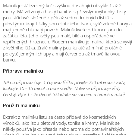
Maliník je stálezelený keř s výškou dosahující obvykle 1 až 2
metry. Má větvený a hustý habitus s převislými výhonky. Listy
jsou střídavé, složené z pěti až sedmi drobných lístků s
pilovitými okraji. Lístky jsou eliptického tvaru, sytě zelené barvy a
mají jemně chlupatý povrch. Maliník kvete od konce jara do
začátku léta. Jeho květy jsou malé, bílé a uspořádané ve
vzpřímených hroznech. Plodem maliníku je malina, která se vyvíjí
z květního lůžka. Zralé maliny jsou kulaté až mírně protáhlé,
pokryté jemnými chlupy a mají červenou až tmavě fialovou
barvu.
Příprava maliníku
TIP na přípravu čaje: 1 čajovou lžičku přelijte 250 ml vroucí vody,
louhujte 10 - 15 minut a poté sceďte. Nálev se připravuje vždy
čerstvý. Pijte 1 - 2x denně. Skladujte na suchém a temném místě.
Použití maliníku
Extrakt z maliníku listu se často přidává do kosmetických
výrobků, jako jsou pleťové vody, tonika a krémy. Maliník se
někdy používá jako přísada nebo aroma do potravinářských
výrobků, jako jsou ovocné šťávy, sirupy, zmrzlina, koláče nebo