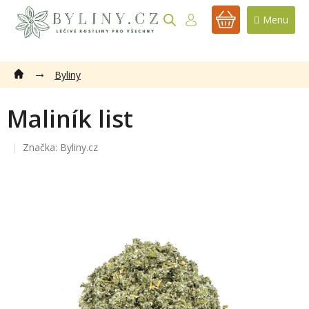
Přejít
na
NÁKUPNÍ
obsah
KOŠÍK
Byliny
Maliník list
Značka:
Byliny.cz