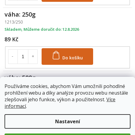
váha: 250g
1213/250
Skladem
12.8.2026
89 Kč
Do košíku
váha: 500g
1213/500
Používáme cookies, abychom Vám umožnili pohodlné
prohlížení webu a díky analýze provozu webu neustále
Skladem
12.8.2026
zlepšovali jeho funkce, výkon a použitelnost.
Více
139 Kč
informací
.
Do košíku
Nastavení