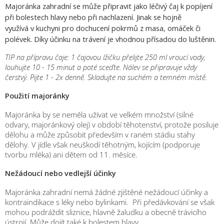
Majoránka zahradní se může připravit jako léčivý čaj k popíjení
při bolestech hlavy nebo při nachlazení. Jinak se hojně
využívá v kuchyni pro dochucení pokrmů z masa, omáček či
polévek. Díky účinku na trávení je vhodnou přísadou do luštěnin.
TIP na přípravu čaje: 1 čajovou lžičku přelijte 250 ml vroucí vody,
louhujte 10 - 15 minut a poté sceďte. Nálev se připravuje vždy
čerstvý. Pijte 1 - 2x denně. Skladujte na suchém a temném místě.
Použití majoránky
Majoránka by se neměla užívat ve velkém množství (silné
odvary, majoránkový olej) v období těhotenství, protože posiluje
dělohu a může způsobit především v raném stádiu stahy
dělohy. V jídle však neuškodí těhotným, kojícím (podporuje
tvorbu mléka) ani dětem od 11. měsíce.
Nežádoucí nebo vedlejší účinky
Majoránka zahradní nemá žádné zjištěné nežádoucí účinky a
kontraindikace s léky nebo bylinkami. Při předávkování se však
mohou podráždit sliznice, hlavně žaludku a obecně trávicího
ústrojí. Může dojít také k bolestem hlavy.