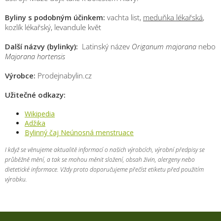
Byliny s podobným účinkem:
vachta list,
meduňka lékařská
,
kozlík lékařský, levandule květ
Další názvy (bylinky):
Latinský název
Origanum majorana
nebo
Majorana hortensis
Výrobce:
Prodejnabylin.cz
Užitečné odkazy:
Wikipedia
Adžika
Bylinný čaj Neúnosná menstruace
I když se věnujeme aktualitě informací o našich výrobcích, výrobní předpisy se
průběžně mění, a tak se mohou měnit složení, obsah živin, alergeny nebo
dietetické informace. Vždy proto doporučujeme přečíst etiketu před použitím
výrobku.
Z