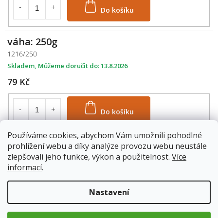
Do košíku
váha: 250g
1216/250
Skladem
13.8.2026
79 Kč
Do košíku
Používáme cookies, abychom Vám umožnili pohodlné
váha: 500g
prohlížení webu a díky analýze provozu webu neustále
1216/500
zlepšovali jeho funkce, výkon a použitelnost.
Více
informací
.
Skladem
13.8.2026
149 Kč
Nastavení
Do košíku