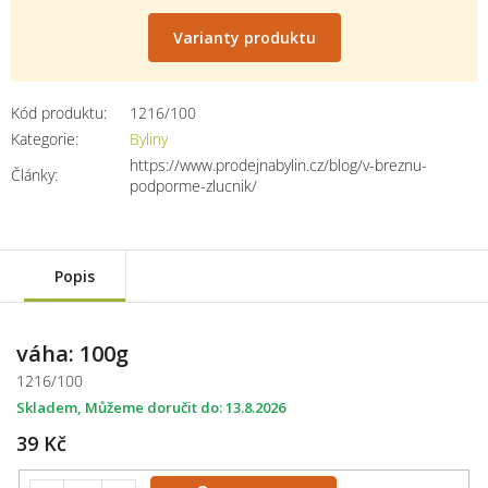
Měrná
cena:
Varianty produktu
Kód produktu:
1216/100
Kategorie
:
Byliny
https://www.prodejnabylin.cz/blog/v-breznu-
Články
:
podporme-zlucnik/
Popis
váha: 100g
1216/100
Skladem
13.8.2026
39 Kč