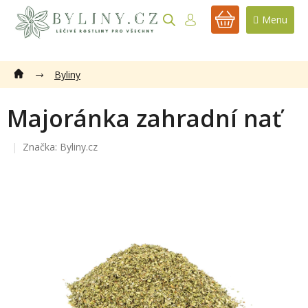
Přejít
na
NÁKUPNÍ
obsah
KOŠÍK
Byliny
Majoránka zahradní nať
Značka:
Byliny.cz