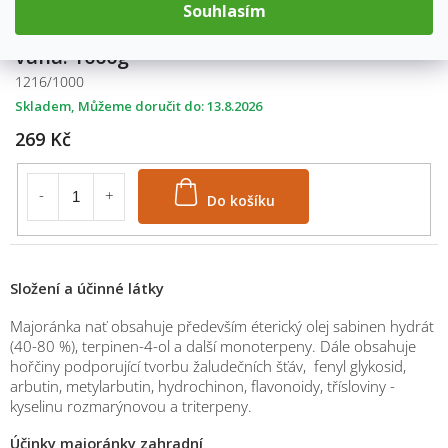
Souhlasím
váha: 1000g
1216/1000
Skladem
13.8.2026
269 Kč
Do košíku
Složení a účinné látky
Majoránka nať obsahuje především éterický olej sabinen hydrát
(40-80 %), terpinen-4-ol a další monoterpeny. Dále obsahuje
hořčiny podporující tvorbu žaludečních šťáv, fenyl glykosid,
arbutin, metylarbutin, hydrochinon, flavonoidy, třísloviny -
kyselinu rozmarýnovou a triterpeny.
Účinky majoránky zahradní
M