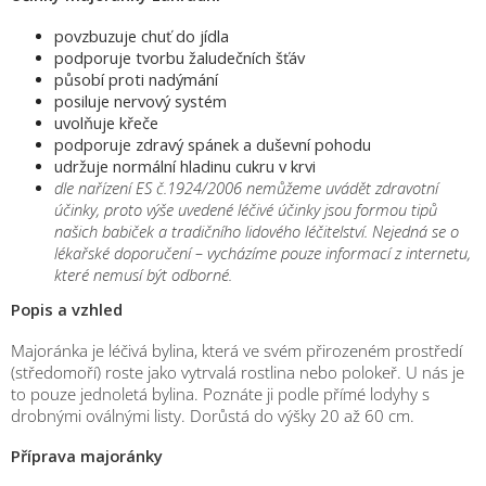
povzbuzuje chuť do jídla
podporuje tvorbu žaludečních šťáv
působí proti nadýmání
posiluje nervový systém
uvolňuje křeče
podporuje zdravý spánek a duševní pohodu
udržuje normální hladinu cukru v krvi
dle nařízení ES č.1924/2006 nemůžeme uvádět zdravotní
účinky, proto výše uvedené léčivé účinky jsou formou tipů
našich babiček a tradičního lidového léčitelství. Nejedná se o
lékařské doporučení – vycházíme pouze informací z internetu,
které nemusí být odborné.
Popis a vzhled
Majoránka je léčivá bylina, která ve svém přirozeném prostředí
(středomoří) roste jako vytrvalá rostlina nebo polokeř. U nás je
to pouze jednoletá bylina. Poznáte ji podle přímé lodyhy s
drobnými oválnými listy. Dorůstá do výšky 20 až 60 cm.
Příprava majoránky