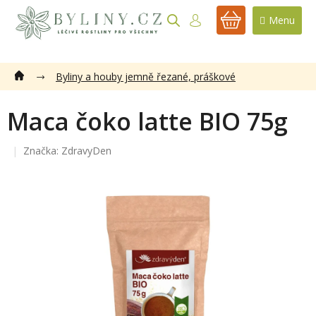
Přejít
na
NÁKUPNÍ
obsah
KOŠÍK
Byliny a houby jemně řezané, práškové
Maca čoko latte BIO 75g
Značka:
ZdravyDen