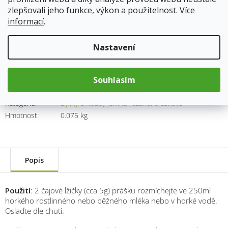
zlepšovali jeho funkce, výkon a použitelnost.
Více
informací
.
95 Kč
Měrná
Nastavení
cena:
Přidat do košíku
Souhlasím
Kód produktu:
5477
Kategorie
:
Byliny a houby jemně řezané, práškové
Hmotnost
:
0.075 kg
Popis
Použití
: 2 čajové lžičky (cca 5g) prášku rozmíchejte ve 250ml
horkého rostlinného nebo běžného mléka nebo v horké vodě.
Oslaďte dle chuti.