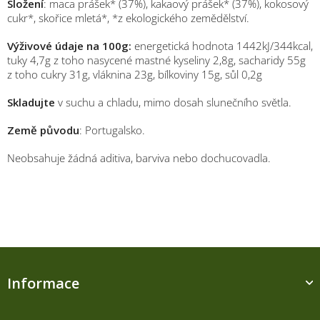
Složení
: maca prášek* (37%), kakaový prášek* (37%), kokosový
cukr*, skořice mletá*, *z ekologického zemědělství.
Výživové údaje na 100g:
energetická hodnota 1442kJ/344kcal,
tuky 4,7g z toho nasycené mastné kyseliny 2,8g, sacharidy 55g
z toho cukry 31g, vláknina 23g, bílkoviny 15g, sůl 0,2g
Skladujte
v suchu a chladu, mimo dosah slunečního světla.
Země původu
: Portugalsko.
Neobsahuje žádná aditiva, barviva nebo dochucovadla.
Z
á
Informace
p
a
t