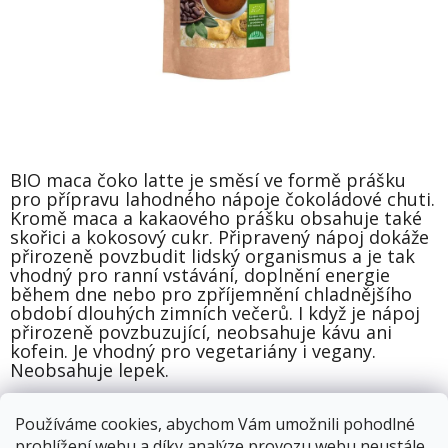
BIO maca čoko latte je směsí ve formě prášku
pro přípravu lahodného nápoje čokoládové chuti.
Kromě maca a kakaového prášku obsahuje také
skořici a kokosový cukr. Připravený nápoj dokáže
přirozeně povzbudit lidský organismus a je tak
vhodný pro ranní vstávání, doplnění energie
během dne nebo pro zpříjemnění chladnějšího
období dlouhých zimních večerů. I když je nápoj
přirozeně povzbuzující, neobsahuje kávu ani
kofein. Je vhodný pro vegetariány i vegany.
Neobsahuje lepek.
Používáme cookies, abychom Vám umožnili pohodlné
Skladem
13.8.2026
prohlížení webu a díky analýze provozu webu neustále