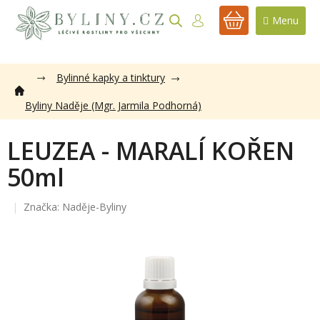
Přejít
na
NÁKUPNÍ
obsah
KOŠÍK
Bylinné kapky a tinktury
Byliny Naděje (Mgr. Jarmila Podhorná)
LEUZEA - MARALÍ KOŘEN
50ml
Značka:
Naděje-Byliny