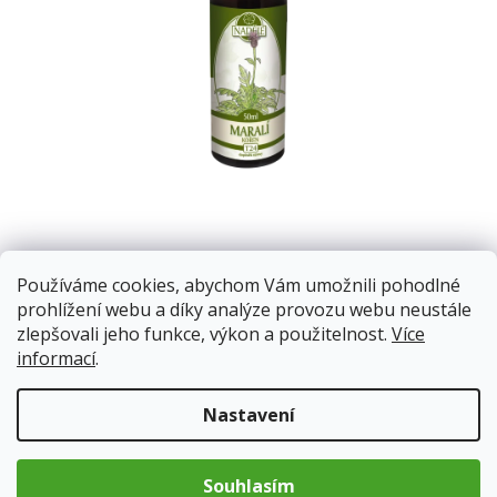
Posilování tělních funkcí, tonizace organismu, příznivý vliv na
Používáme cookies, abychom Vám umožnili pohodlné
imunitu, kardiovaskulární systém, stimulace duševních
prohlížení webu a díky analýze provozu webu neustále
schopností, posílení adaptačních schopností při stresu.
zlepšovali jeho funkce, výkon a použitelnost.
Více
informací
.
Skladem
11.8.2026
Nastavení
123 Kč
Měrná
Souhlasím
cena: