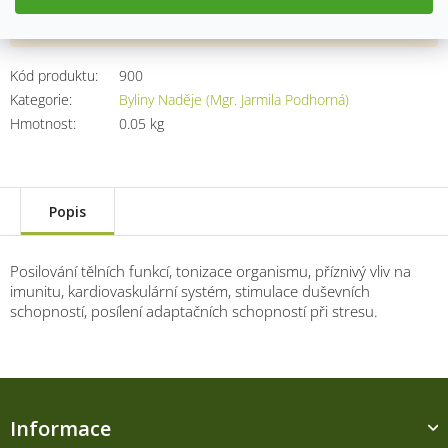
Přidat do košíku
Kód produktu:
900
Kategorie
:
Byliny Naděje (Mgr. Jarmila Podhorná)
Hmotnost
:
0.05 kg
Popis
Posilování tělních funkcí, tonizace organismu, příznivý vliv na
imunitu, kardiovaskulární systém, stimulace duševních
schopností, posílení adaptačních schopností při stresu.
Z
á
Informace
p