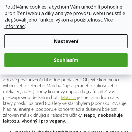
Používáme cookies, abychom Vám umožnili pohodlné
Kód produktu:
8686
prohlížení webu a díky analýze provozu webu neustále
Kategorie
:
Ostatní kávy
zlepšovali jeho funkce, výkon a použitelnost.
Více
Hmotnost
:
0.3 kg
informací
.
Nastavení
Popis
Souhlasím
BIO MATCHA LATTE
Zdravé povzbuzení i lahodné pohlazení. Objevte kombinaci
výběrového zeleného Matcha čaje a jemného kokosového
mléka. Vyladěný horký krémový nápoj a lá „café latté“ vás
překvapí svou delikátní chutí.
Matcha
je speciální druh čaje,
který proslul už před 800 lety ve starobylém Japonsku. Zvyšuje
hladinu energie, podporuje koncentraci a duševní bdělost,
zároveň má zklidňující a relaxační účinky.
Nápoj neobsahuje
laktózu. Vhodný i pro vegany.