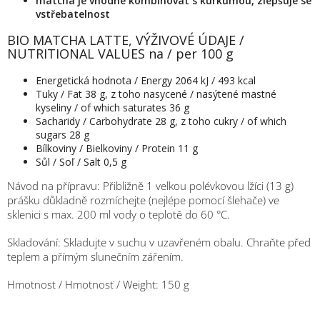
matcha je vhodné kombinovat s kurkumou, zlepšuje se
vstřebatelnost
BIO MATCHA LATTE, VÝŽIVOVÉ ÚDAJE /
NUTRITIONAL VALUES na / per 100 g
Energetická hodnota / Energy 2064 kJ / 493 kcal
Tuky / Fat 38 g, z toho nasycené / nasýtené mastné
kyseliny / of which saturates 36 g
Sacharidy / Carbohydrate 28 g, z toho cukry / of which
sugars 28 g
Bílkoviny / Bielkoviny / Protein 11 g
Sůl / Soľ / Salt 0,5 g
Návod na přípravu: Přibližně 1 velkou polévkovou lžíci (13 g)
prášku důkladně rozmíchejte (nejlépe pomocí šlehače) ve
sklenici s max. 200 ml vody o teplotě do 60 °C.
Skladování: Skladujte v suchu v uzavřeném obalu. Chraňte před
teplem a přímým slunečním zářením.
Hmotnost / Hmotnosť / Weight: 150 g