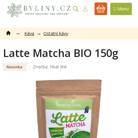
Přejít
na
NÁKUPNÍ
obsah
KOŠÍK
Káva
Ostatní kávy
Latte Matcha BIO 150g
Značka:
Heat link
Novinka