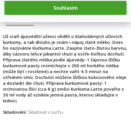
Souhlasím
Popis
Už staří ájurvédští učenci věděli o blahodárných účincích
kurkumy, a tak dlouho je znám i nápoj zlaté mléko. Dnes
ho nazýváme Kurkuma Latte. Zaujme zlato-žlutou barvou,
díky zázvoru lehce pikantní chutí a ostře-hořkou dochutí.
Příprava zlatého mléka podle ájurvédy: 1 čajovou lžičku
kurkumové pasty rozmíchejte v 200 ml horkého mléka
(může být i rostlinné) a nechte vařit 4-5 minut na
středním ohni. Dochutit můžete lžičkou kokosového oleje
a dosladit dle chuti. Příprava kurkumové pasty: 1
vrchovatou lžíci (cca 8 g) směsi Kurkuma Latte povařte s
30 ml vody až vznikne jemná pasta, kterou skladujte v
lednici.
Skladování:
Skladovat v suchu