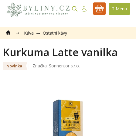
Přejít
na
NÁKUPNÍ
obsah
KOŠÍK
Káva
Ostatní kávy
Kurkuma Latte vanilka
Značka:
Sonnentor s.r.o.
Novinka