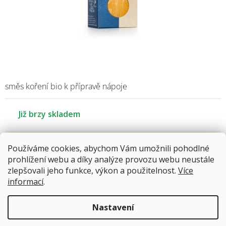
směs koření bio k přípravě nápoje
Již brzy skladem
132 Kč
Používáme cookies, abychom Vám umožnili pohodlné
Měrná
prohlížení webu a díky analýze provozu webu neustále
cena:
zlepšovali jeho funkce, výkon a použitelnost.
Více
Kód produktu:
8677
informací
.
Kategorie
:
Ostatní kávy
Hmotnost
:
1 kg
Nastavení
Položka byla vyprodána…