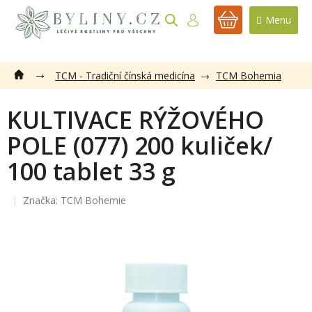
Přejít
na
NÁKUPNÍ
obsah
KOŠÍK
TCM - Tradiční čínská medicína
TCM Bohemia
KULTIVACE RÝŽOVÉHO
POLE (077) 200 kuliček/
100 tablet 33 g
Značka:
TCM Bohemie