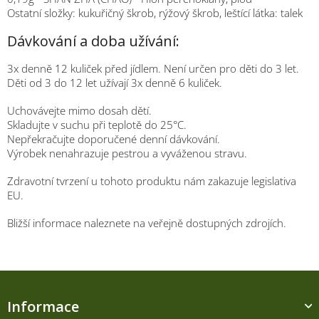
Ostatní složky: kukuřičný škrob, rýžový škrob, leštící látka: talek
Dávkování a doba užívání:
3x denně 12 kuliček před jídlem. Není určen pro děti do 3 let.
Děti od 3 do 12 let užívají 3x denně 6 kuliček.
Uchovávejte mimo dosah dětí.
Skladujte v suchu při teplotě do 25°C.
Nepřekračujte doporučené denní dávkování.
Výrobek nenahrazuje pestrou a vyváženou stravu.
Zdravotní tvrzení u tohoto produktu nám zakazuje legislativa
EU.
Bližší informace naleznete na veřejně dostupných zdrojích.
Z
á
Informace
p