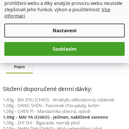
prohlížení webu a díky analýze provozu webu neustále
cena:
Přidat do košíku
zlepšovali jeho funkce, výkon a použitelnost.
Více
informací
.
Kód produktu:
379
Nastavení
Kategorie
:
TCM Bohemia
Hmotnost
:
0.033 kg
Souhlasím
Popis
Složení doporučené denní dávky:
1,43g - BAI ZHU (CHAO) - Atraktylis velkoúborná, oddenek
1,08g - DANG SHEN - Pazvonek chloupkatý, kořen
1,08g - CHEN PI - Mandarinka obecná, oplodí
1,08g - MAI YA (CHAO) - Ječmen, naklíčené semeno
1,08g - ZHI SHI - Bigarádie, nezralý plod
0,19g - SHAN ZHA (CHAO) - Hloh peřenoklaný, plod