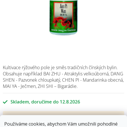
Kultivace rýžového pole je směs tradičních čínských bylin.
Obsahuje například BAI ZHU - Atraktylis velkoúborná, DANG
SHEN - Pazvonek chloupkatý, CHEN PI - Mandarinka obecná,
MAI YA - Ječmen, ZHI SHI – Bigarádie.
Skladem
12.8.2026
255 Kč
Používáme cookies, abychom Vám umožnili pohodlné
Měrná