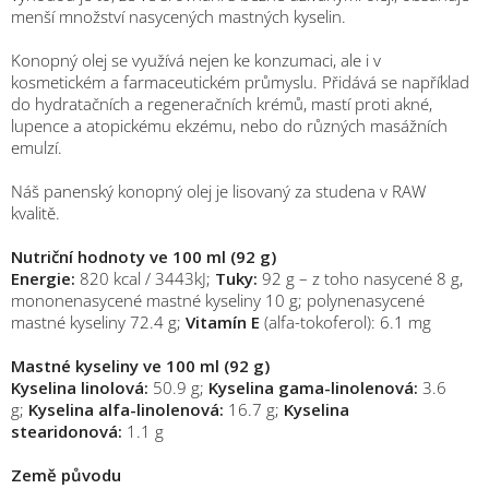
menší množství nasycených mastných kyselin.
Konopný olej se využívá nejen ke konzumaci, ale i v
kosmetickém a farmaceutickém průmyslu. Přidává se například
do hydratačních a regeneračních krémů, mastí proti akné,
lupence a atopickému ekzému, nebo do různých masážních
emulzí.
Náš panenský konopný olej je lisovaný za studena v RAW
kvalitě.
Nutriční hodnoty ve 100 ml (92 g)
Energie:
820 kcal / 3443kJ;
Tuky:
92 g – z toho nasycené 8 g,
mononenasycené mastné kyseliny 10 g; polynenasycené
mastné kyseliny 72.4 g;
Vitamín E
(alfa-tokoferol): 6.1 mg
Mastné kyseliny ve 100 ml (92 g)
Kyselina linolová:
50.9 g;
Kyselina gama-linolenová:
3.6
g;
Kyselina alfa-linolenová:
16.7 g;
Kyselina
stearidonová:
1.1 g
Země původu
M