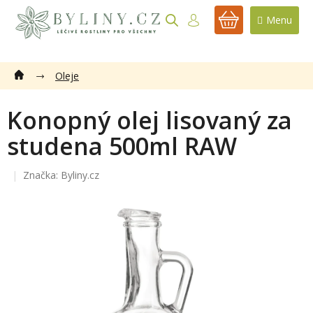
Přejít
na
NÁKUPNÍ
obsah
KOŠÍK
Oleje
Konopný olej lisovaný za
studena 500ml RAW
Značka:
Byliny.cz