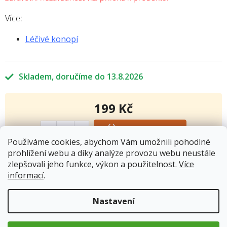
Více:
Léčivé konopí
Skladem
13.8.2026
199 Kč
Měrná
cena:
Přidat do košíku
Používáme cookies, abychom Vám umožnili pohodlné
prohlížení webu a díky analýze provozu webu neustále
zlepšovali jeho funkce, výkon a použitelnost.
Více
Kód produktu:
953
informací
.
Kategorie
:
Oleje
Hmotnost
:
0.5 kg
Nastavení