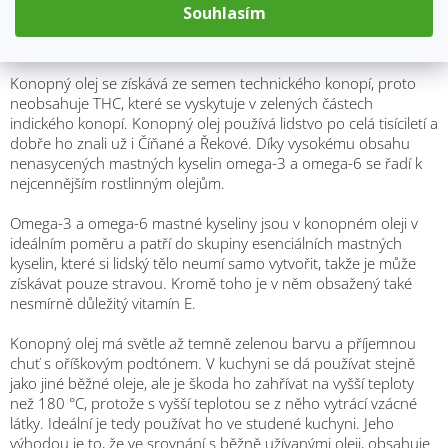
Souhlasím
Popis
Konopný olej se získává ze semen technického konopí, proto
neobsahuje THC, které se vyskytuje v zelených částech
indického konopí. Konopný olej používá lidstvo po celá tisíciletí a
dobře ho znali už i Číňané a Řekové. Díky vysokému obsahu
nenasycených mastných kyselin omega-3 a omega-6 se řadí k
nejcennějším rostlinným olejům.
Omega-3 a omega-6 mastné kyseliny jsou v konopném oleji v
ideálním poměru a patří do skupiny esenciálních mastných
kyselin, které si lidský tělo neumí samo vytvořit, takže je může
získávat pouze stravou. Kromě toho je v něm obsažený také
nesmírně důležitý vitamín E.
Konopný olej má světle až temně zelenou barvu a příjemnou
chuť s oříškovým podtónem. V kuchyni se dá používat stejně
jako jiné běžné oleje, ale je škoda ho zahřívat na vyšší teploty
než 180 °C, protože s vyšší teplotou se z něho vytrácí vzácné
látky. Ideální je tedy používat ho ve studené kuchyni. Jeho
výhodou je to, že ve srovnání s běžně užívanými oleji, obsahuje