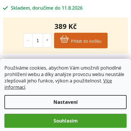
Skladem
11.8.2026
389 Kč
Měrná
cena:
Přidat do košíku
Kód produktu:
954
Používáme cookies, abychom Vám umožnili pohodlné
Kategorie
:
Oleje
prohlížení webu a díky analýze provozu webu neustále
Hmotnost
:
1 kg
zlepšovali jeho funkce, výkon a použitelnost.
Více
informací
.
Nastavení
Popis
Konopný olej se získává ze semen technického konopí, proto
Souhlasím
neobsahuje THC, které se vyskytuje v zelených částech
indického konopí. Konopný olej používá lidstvo po celá tisíciletí a