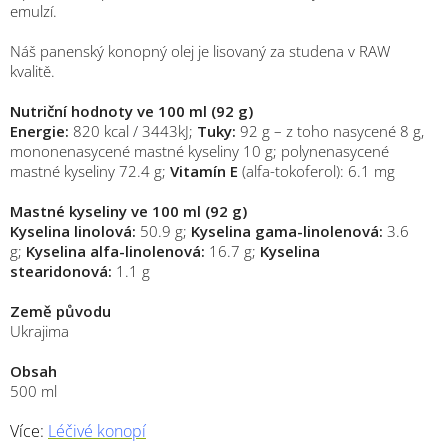
emulzí.
Náš panenský konopný olej je lisovaný za studena v RAW
kvalitě.
Nutriční hodnoty ve 100 ml (92 g)
Energie:
820 kcal / 3443kJ;
Tuky:
92 g – z toho nasycené 8 g,
mononenasycené mastné kyseliny 10 g; polynenasycené
mastné kyseliny 72.4 g;
Vitamín E
(alfa-tokoferol): 6.1 mg
Mastné kyseliny ve 100 ml (92 g)
Kyselina linolová:
50.9 g;
Kyselina gama-linolenová:
3.6
g;
Kyselina alfa-linolenová:
16.7 g;
Kyselina
stearidonová:
1.1 g
Země původu
Ukrajima
Obsah
500 ml
Více:
Léčivé konopí
M