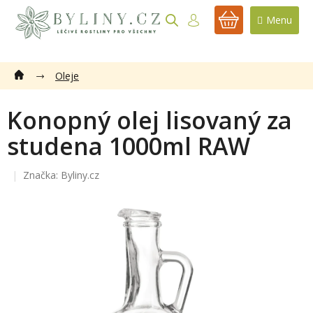
Přejít
na
NÁKUPNÍ
obsah
KOŠÍK
Oleje
Konopný olej lisovaný za
studena 1000ml RAW
Značka:
Byliny.cz