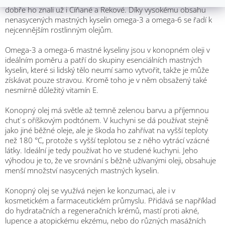
dobře ho znali už i Číňané a Řekové. Díky vysokému obsahu
nenasycených mastných kyselin omega-3 a omega-6 se řadí k
nejcennějším rostlinným olejům.
Omega-3 a omega-6 mastné kyseliny jsou v konopném oleji v
ideálním poměru a patří do skupiny esenciálních mastných
kyselin, které si lidský tělo neumí samo vytvořit, takže je může
získávat pouze stravou. Kromě toho je v něm obsažený také
nesmírně důležitý vitamín E.
Konopný olej má světle až temně zelenou barvu a příjemnou
chuť s oříškovým podtónem. V kuchyni se dá používat stejně
jako jiné běžné oleje, ale je škoda ho zahřívat na vyšší teploty
než 180 °C, protože s vyšší teplotou se z něho vytrácí vzácné
látky. Ideální je tedy používat ho ve studené kuchyni. Jeho
výhodou je to, že ve srovnání s běžně užívanými oleji, obsahuje
menší množství nasycených mastných kyselin.
Konopný olej se využívá nejen ke konzumaci, ale i v
kosmetickém a farmaceutickém průmyslu. Přidává se například
do hydratačních a regeneračních krémů, mastí proti akné,
lupence a atopickému ekzému, nebo do různých masážních