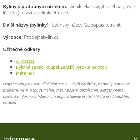
Byliny s podobným účinkem:
plicník lékařský, jitrocel nať, řepík
lékařský, divizna velkokvětá květ
Další názvy (bylinky):
Latinský název Galeopsis tetrahit
Výrobce:
Prodejnabylin.cz
Užitečné odkazy:
Wikipedia
Bylinná sedací koupel Ženský výtok a bělotok
Máta nať
I když se věnujeme aktualitě informací o našich výrobcích, výrobní předpisy se
průběžně mění, a tak se mohou měnit složení, obsah živin, alergeny nebo
dietetické informace. Vždy proto doporučujeme přečíst etiketu před použitím
výrobku.
Z
á
Informace
p