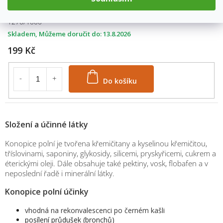
váha: 1000g
1270/1000
Skladem
13.8.2026
199 Kč
Do košíku
Složení a účinné látky
Konopice polní je tvořena křemičitany a kyselinou křemičitou,
tříslovinami, saponiny, glykosidy, silicemi, pryskyřicemi, cukrem a
éterickými oleji. Dále obsahuje také pektiny, vosk, flobafen a v
neposlední řadě i minerální látky.
Konopice polní účinky
vhodná na rekonvalescenci po černém kašli
posílení průdušek (bronchů)
M