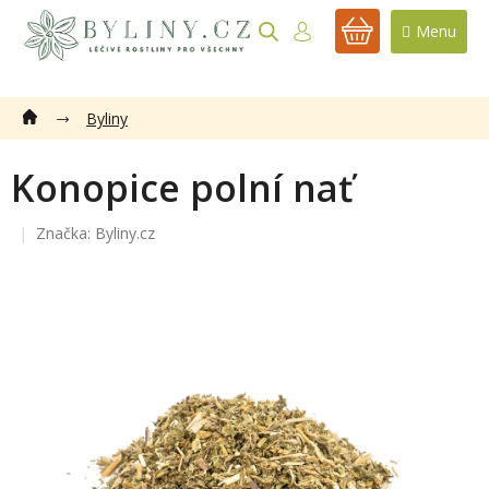
Přejít
na
NÁKUPNÍ
obsah
KOŠÍK
Byliny
Konopice polní nať
Značka:
Byliny.cz