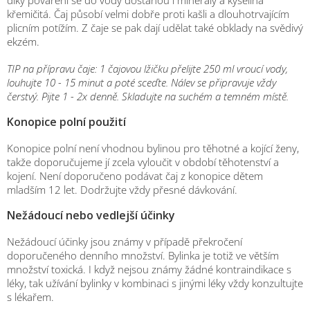
křemičitá. Čaj působí velmi dobře proti kašli a dlouhotrvajícím
plicním potížím. Z čaje se pak dají udělat také obklady na svědivý
ekzém.
TIP na přípravu čaje: 1 čajovou lžičku přelijte 250 ml vroucí vody,
louhujte 10 - 15 minut a poté sceďte. Nálev se připravuje vždy
čerstvý. Pijte 1 - 2x denně. Skladujte na suchém a temném místě.
Konopice polní použití
Konopice polní není vhodnou bylinou pro těhotné a kojící ženy,
takže doporučujeme jí zcela vyloučit v období těhotenství a
kojení. Není doporučeno podávat čaj z konopice dětem
mladším 12 let. Dodržujte vždy přesné dávkování.
Nežádoucí nebo vedlejší účinky
Nežádoucí účinky jsou známy v případě překročení
doporučeného denního množství. Bylinka je totiž ve větším
množství toxická. I když nejsou známy žádné kontraindikace s
léky, tak užívání bylinky v kombinaci s jinými léky vždy konzultujte
s lékařem.