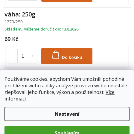
váha: 250g
1270/250
Skladem
13.8.2026
69 Kč
Do košíku
váha: 500g
Používáme cookies, abychom Vám umožnili pohodlné
1270/500
prohlížení webu a díky analýze provozu webu neustále
zlepšovali jeho funkce, výkon a použitelnost.
Více
Skladem
13.8.2026
informací
.
119 Kč
Nastavení
Do košíku
Souhlasím