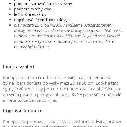
podpora správné funkce sleziny
podpora tvorby krve
léčí kožní ekzémy
doplňkové léčení tuberkulózy
dle nařízení ES č.1924/2006 nemůžeme uvádět zdravotní
účinky, proto výše uvedené léčivé účinky jsou formou tipů našich
babiček a tradičního lidového léčitelství. Nejedná se o lékařské
doporučení – vycházíme pouze informací z internetu, které
nemusí být odborné.
Popis a vzhled
Konopice patří do čeledi hluchavkovitých a je to jednoletá
bylina, která dorůstá do výšky mezi 20 až 60 cm. Lodyha této
byliny je větvená, listy jsou do kopinatého tvaru a obě části jsou
po svém povrchu pokryty chloupky. Květy jsou světle nažloutlé
a kvete od července do října.
Příprava konopice
Konopice se připravuje jako léčivý čaj ve formě odvaru, protože
díky povaření se do vody dostanou i minerály a kyselina