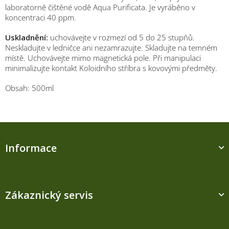
laboratorně čištěné vodě Aqua Purificata. Je vyráběno v
koncentraci 40 ppm.
Uskladnění:
uchovávejte v rozmezí od 5 do 25 stupňů.
Neskladujte v ledničce ani nezamrazujte. Skladujte na temném
místě. Uchovávejte mimo magnetická pole. Při manipulaci
minimalizujte kontakt Koloidního stříbra s kovovými předměty.
Obsah: 500ml
Z
á
Informace
p
a
t
í
Zákaznický servis