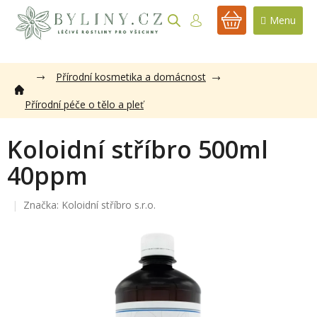
Přejít
na
NÁKUPNÍ
obsah
KOŠÍK
Přírodní kosmetika a domácnost
Přírodní péče o tělo a pleť
Koloidní stříbro 500ml
40ppm
Značka:
Koloidní stříbro s.r.o.