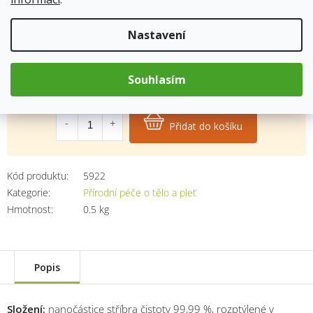
barviva a konzervanty.
Nastavení
Skladem
(1 ks)
12.8.2026
Souhlasím
321 Kč
Měrná
cena:
Přidat do košíku
Kód produktu:
5922
Kategorie
:
Přírodní péče o tělo a pleť
Hmotnost
:
0.5 kg
Popis
Složení:
nanočástice stříbra čistoty 99,99 %, rozptýlené v