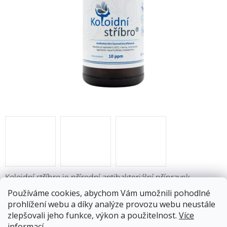
Koloidní stříbro je přírodní antibakteriální přípravek
obsahující stříbrné částice, zároveň působí jako
Používáme cookies, abychom Vám umožnili pohodlné
antibiotikum, antiseptikum a desinfekce. Využívá se
prohlížení webu a díky analýze provozu webu neustále
především v kosmetice, v boji proti akné, při hojení ran nebo
zlepšovali jeho funkce, výkon a použitelnost.
Více
k dezinfekci kůže. Neobsahuje žádné přidané látky, jako jsou
informací
.