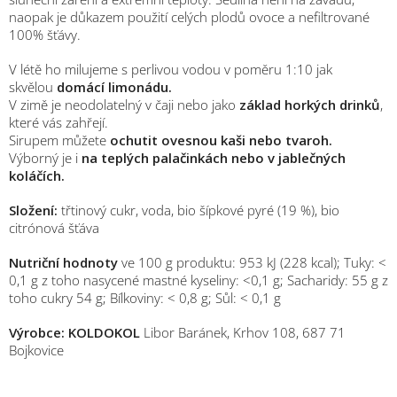
naopak je důkazem použití celých plodů ovoce a nefiltrované
100% šťávy.
V létě ho milujeme s perlivou vodou v poměru 1:10 jak
skvělou
domácí limonádu.
V zimě je neodolatelný v čaji nebo jako
základ horkých drinků
,
které vás zahřejí.
Sirupem můžete
ochutit ovesnou kaši nebo tvaroh.
Výborný je i
na teplých palačinkách nebo v jablečných
koláčích.
Složení:
třtinový cukr, voda, bio šípkové pyré (19 %), bio
citrónová šťáva
Nutriční hodnoty
ve 100 g produktu: 953 kJ (228 kcal); Tuky: <
0,1 g z toho nasycené mastné kyseliny: <0,1 g; Sacharidy: 55 g z
toho cukry 54 g; Bílkoviny: < 0,8 g; Sůl: < 0,1 g
Výrobce: KOLDOKOL
Libor Baránek, Krhov 108, 687 71
Bojkovice