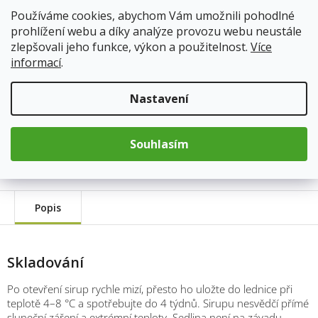
Používáme cookies, abychom Vám umožnili pohodlné
125 Kč
prohlížení webu a díky analýze provozu webu neustále
Měrná
zlepšovali jeho funkce, výkon a použitelnost.
Více
cena:
Přidat do košíku
informací
.
Nastavení
Kód produktu:
9229
Kategorie
:
KOLDOKOL
Souhlasím
Hmotnost
:
0.284 kg
Popis
Skladování
Po otevření sirup rychle mizí, přesto ho uložte do lednice při
teplotě 4–8 °C a spotřebujte do 4 týdnů. Sirupu nesvědčí přímé
sluneční záření a extrémní teploty. Sedlina není na závadu,