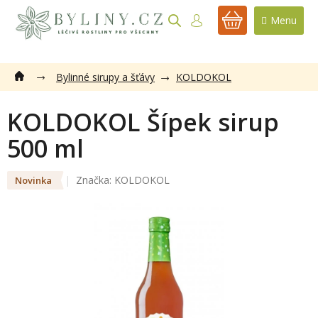
Přejít
na
NÁKUPNÍ
obsah
KOŠÍK
Bylinné sirupy a šťávy
KOLDOKOL
KOLDOKOL Šípek sirup
500 ml
Značka:
KOLDOKOL
Novinka