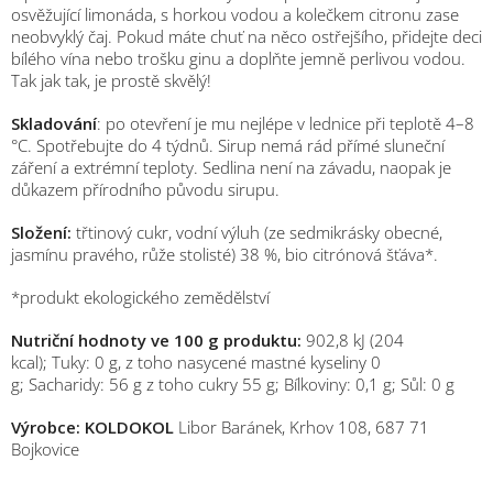
osvěžující limonáda, s horkou vodou a kolečkem citronu zase
neobvyklý čaj. Pokud máte chuť na něco ostřejšího, přidejte deci
bílého vína nebo trošku ginu a doplňte jemně perlivou vodou.
Tak jak tak, je prostě skvělý!
Skladování
: po otevření je mu nejlépe v lednice při teplotě 4–8
°C. Spotřebujte do 4 týdnů. Sirup nemá rád přímé sluneční
záření a extrémní teploty. Sedlina není na závadu, naopak je
důkazem přírodního původu sirupu.
Složení:
třtinový cukr, vodní výluh (ze sedmikrásky obecné,
jasmínu pravého, růže stolisté) 38 %, bio citrónová šťáva*.
*produkt ekologického zemědělství
Nutriční hodnoty ve 100 g produktu:
902,8 kJ (204
kcal); Tuky: 0 g, z toho nasycené mastné kyseliny 0
g; Sacharidy: 56 g z toho cukry 55 g; Bílkoviny: 0,1 g; Sůl: 0 g
Výrobce: KOLDOKOL
Libor Baránek, Krhov 108, 687 71
Bojkovice