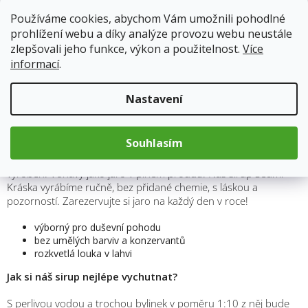
Používáme cookies, abychom Vám umožnili pohodlné
Kód produktu:
7060
prohlížení webu a díky analýze provozu webu neustále
Kategorie
:
KOLDOKOL
zlepšovali jeho funkce, výkon a použitelnost.
Více
Hmotnost
:
0.284 kg
informací
.
Nastavení
Popis
Souhlasím
Jemný a v chuti něžný, stejně jako rostlinky, ze kterých je
vyroben. Voňavý jako jaro v plném proudu. Náš sirup Sedmi
Kráska vyrábíme ručně, bez přidané chemie, s láskou a
pozorností. Zarezervujte si jaro na každý den v roce!
výborný pro duševní pohodu
bez umělých barviv a konzervantů
rozkvetlá louka v lahvi
Jak si náš sirup nejlépe vychutnat?
S perlivou vodou a trochou bylinek v poměru 1:10 z něj bude