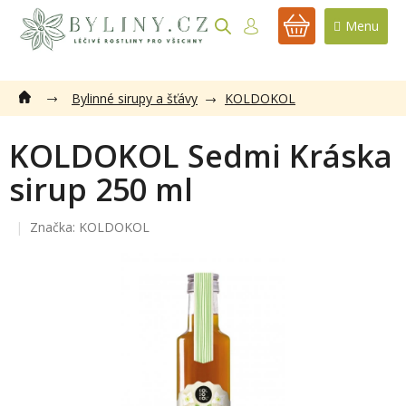
Přejít
na
NÁKUPNÍ
obsah
KOŠÍK
Bylinné sirupy a šťávy
KOLDOKOL
KOLDOKOL Sedmi Kráska
sirup 250 ml
Značka:
KOLDOKOL