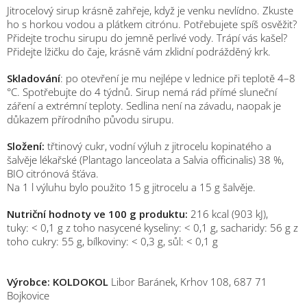
Jitrocelový sirup krásně zahřeje, když je venku nevlídno. Zkuste
ho s horkou vodou a plátkem citrónu. Potřebujete spíš osvěžit?
Přidejte trochu sirupu do jemně perlivé vody. Trápí vás kašel?
Přidejte lžičku do čaje, krásně vám zklidní podrážděný krk.
Skladování
: po otevření je mu nejlépe v lednice při teplotě 4–8
°C. Spotřebujte do 4 týdnů. Sirup nemá rád přímé sluneční
záření a extrémní teploty. Sedlina není na závadu, naopak je
důkazem přírodního původu sirupu.
Složení:
třtinový cukr, vodní výluh z jitrocelu kopinatého a
šalvěje lékařské (Plantago lanceolata a Salvia officinalis) 38 %,
BIO citrónová šťáva.
Na 1 l výluhu bylo použito 15 g jitrocelu a 15 g šalvěje.
Nutriční hodnoty ve 100 g produktu:
216 kcal (903 kJ),
tuky: < 0,1 g z toho nasycené kyseliny: < 0,1 g, sacharidy: 56 g z
toho cukry: 55 g, bílkoviny: < 0,3 g, sůl: < 0,1 g
Výrobce: KOLDOKOL
Libor Baránek, Krhov 108, 687 71
Bojkovice