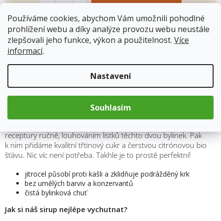
Používáme cookies, abychom Vám umožnili pohodlné
prohlížení webu a díky analýze provozu webu neustále
Kód produktu:
7697
zlepšovali jeho funkce, výkon a použitelnost.
Více
Kategorie
:
KOLDOKOL
informací
.
Hmotnost
:
0.284 kg
Nastavení
Popis
Souhlasím
Náš jitrocelový sirup se šalvějí vyrábíme podle naší rodinné
receptury ručně, louhováním lístků těchto dvou bylinek. Pak
k nim přidáme kvalitní třtinový cukr a čerstvou citrónovou bio
šťávu. Nic víc není potřeba. Takhle je to prostě perfektní!
jitrocel působí proti kašli a zklidňuje podrážděný krk
bez umělých barviv a konzervantů
čistá bylinková chuť
Jak si náš sirup nejlépe vychutnat?