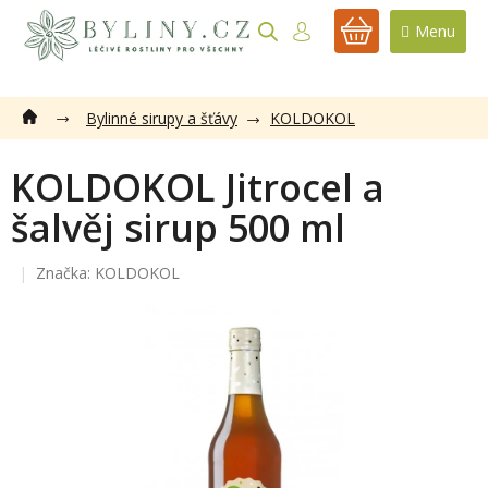
Přejít
na
NÁKUPNÍ
obsah
KOŠÍK
Bylinné sirupy a šťávy
KOLDOKOL
KOLDOKOL Jitrocel a
šalvěj sirup 500 ml
Značka:
KOLDOKOL