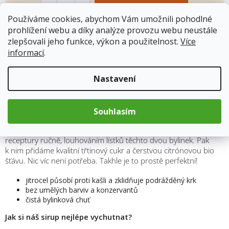
Používáme cookies, abychom Vám umožnili pohodlné
prohlížení webu a díky analýze provozu webu neustále
Kód produktu:
7061
zlepšovali jeho funkce, výkon a použitelnost.
Více
Kategorie
:
KOLDOKOL
informací
.
Hmotnost
:
0.284 kg
Nastavení
Popis
Souhlasím
Náš jitrocelový sirup se šalvějí vyrábíme podle naší rodinné
receptury ručně, louhováním lístků těchto dvou bylinek. Pak
k nim přidáme kvalitní třtinový cukr a čerstvou citrónovou bio
šťávu. Nic víc není potřeba. Takhle je to prostě perfektní!
jitrocel působí proti kašli a zklidňuje podrážděný krk
bez umělých barviv a konzervantů
čistá bylinková chuť
Jak si náš sirup nejlépe vychutnat?