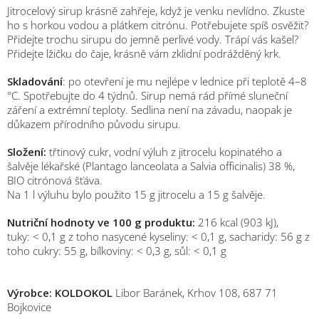
Jitrocelový sirup krásně zahřeje, když je venku nevlídno. Zkuste
ho s horkou vodou a plátkem citrónu. Potřebujete spíš osvěžit?
Přidejte trochu sirupu do jemně perlivé vody. Trápí vás kašel?
Přidejte lžičku do čaje, krásně vám zklidní podrážděný krk.
Skladování
: po otevření je mu nejlépe v lednice při teplotě 4–8
°C. Spotřebujte do 4 týdnů. Sirup nemá rád přímé sluneční
záření a extrémní teploty. Sedlina není na závadu, naopak je
důkazem přírodního původu sirupu.
Složení:
třtinový cukr, vodní výluh z jitrocelu kopinatého a
šalvěje lékařské (Plantago lanceolata a Salvia officinalis) 38 %,
BIO citrónová šťáva.
Na 1 l výluhu bylo použito 15 g jitrocelu a 15 g šalvěje.
Nutriční hodnoty ve 100 g produktu:
216 kcal (903 kJ),
tuky: < 0,1 g z toho nasycené kyseliny: < 0,1 g, sacharidy: 56 g z
toho cukry: 55 g, bílkoviny: < 0,3 g, sůl: < 0,1 g
Výrobce: KOLDOKOL
Libor Baránek, Krhov 108, 687 71
Bojkovice