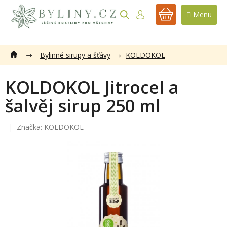
Přejít
na
NÁKUPNÍ
obsah
KOŠÍK
Bylinné sirupy a šťávy
KOLDOKOL
KOLDOKOL Jitrocel a
šalvěj sirup 250 ml
Značka:
KOLDOKOL