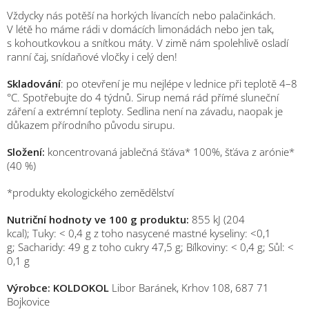
Vždycky nás potěší na horkých lívancích nebo palačinkách.
V létě ho máme rádi v domácích limonádách nebo jen tak,
s kohoutkovkou a snítkou máty. V zimě nám spolehlivě osladí
ranní čaj, snídaňové vločky i celý den!
Skladování
: po otevření je mu nejlépe v lednice při teplotě 4–8
°C. Spotřebujte do 4 týdnů. Sirup nemá rád přímé sluneční
záření a extrémní teploty. Sedlina není na závadu, naopak je
důkazem přírodního původu sirupu.
Složení:
koncentrovaná jablečná šťáva* 100%, šťáva z arónie*
(40 %)
*produkty ekologického zemědělství
Nutriční hodnoty ve 100 g produktu:
855 kJ (204
kcal); Tuky: < 0,4 g z toho nasycené mastné kyseliny: <0,1
g; Sacharidy: 49 g z toho cukry 47,5 g; Bílkoviny: < 0,4 g; Sůl: <
0,1 g
Výrobce: KOLDOKOL
Libor Baránek, Krhov 108, 687 71
Bojkovice