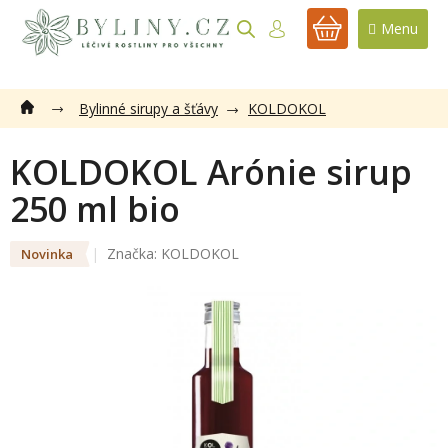
Přejít
na
NÁKUPNÍ
obsah
KOŠÍK
Bylinné sirupy a šťávy
KOLDOKOL
KOLDOKOL Arónie sirup
250 ml bio
Značka:
KOLDOKOL
Novinka