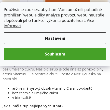
Používáme cookies, abychom Vám umožnili pohodlné
prohlížení webu a díky analýze provozu webu neustále
Kód produktu:
7742
zlepšovali jeho funkce, výkon a použitelnost.
Více
Kategorie
:
KOLDOKOL
informací
.
Hmotnost
:
0.284 kg
Nastavení
Popis
Souhlasím
Ruční výroba a jen ty nejkvalitnější suroviny. Bez konzervantů,
bez umělého cukru. Náš bio sirup je ode dna až po víčko plný
arónií, vitamínu C a neotřelé chuti! Prostě osvěžující láska na
první hlt!
arónie má vysoký obsah vitamínu C a antioxidantů
bez chemie a umělého cukru
v bio kvalitě
Jak si náš sirup nejlépe vychutnat?