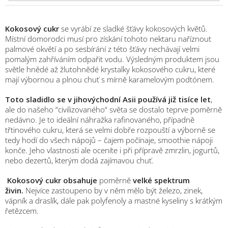
Kokosový cukr
se vyrábí ze sladké šťávy kokosových květů.
Místní domorodci musí pro získání tohoto nektaru naříznout
palmové okvětí a po sesbírání z této šťávy nechávají velmi
pomalým zahříváním odpařit vodu. Výsledným produktem jsou
světle hnědé až žlutohnědé krystalky kokosového cukru, které
mají výbornou a plnou chuť s mírně karamelovým podtónem.
Toto sladidlo se v jihovýchodní Asii používá již tisíce let
,
ale do našeho “civilizovaného“ světa se dostalo teprve poměrně
nedávno. Je to ideální náhražka rafinovaného, případně
třtinového cukru, která se velmi dobře rozpouští a výborně se
tedy hodí do všech nápojů – čajem počínaje, smoothie nápoji
konče. Jeho vlastnosti ale oceníte i při přípravě zmrzlin, jogurtů,
nebo dezertů, kterým dodá zajímavou chuť.
Kokosový cukr obsahuje
poměrně
velké spektrum
živin.
Nejvíce zastoupeno by v něm mělo být železo, zinek,
vápník a draslík, dále pak polyfenoly a mastné kyseliny s krátkým
řetězcem.