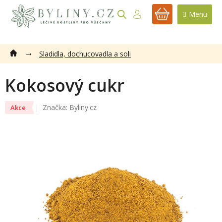
Přejít
na
NÁKUPNÍ
obsah
KOŠÍK
Sladidla, dochucovadla a soli
Kokosový cukr
Značka:
Byliny.cz
Akce