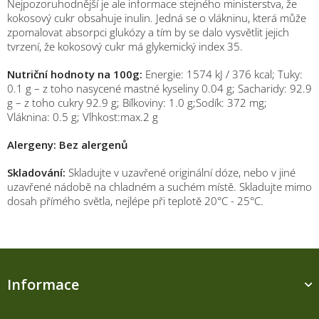
Nejpozoruhodnější je ale informace stejného ministerstva, že
kokosový cukr obsahuje inulin. Jedná se o vlákninu, která může
zpomalovat absorpci glukózy a tím by se dalo vysvětlit jejich
tvrzení, že kokosový cukr má glykemický index 35.
Nutriční hodnoty na 100g:
Energie: 1574 kJ / 376 kcal; Tuky:
0.1 g – z toho nasycené mastné kyseliny 0.04 g; Sacharidy: 92.9
g – z toho cukry 92.9 g; Bílkoviny: 1.0 g;Sodík: 372 mg;
Vláknina: 0.5 g; Vlhkost:max.2 g
Alergeny: Bez alergenů
Skladování:
Skladujte v uzavřené originální dóze, nebo v jiné
uzavřené nádobě na chladném a suchém místě. Skladujte mimo
dosah přímého světla, nejlépe při teplotě 20°C - 25°C.
Z
á
Informace
p
a
M
t