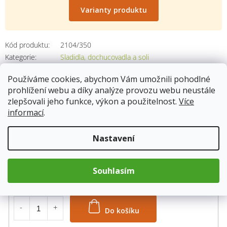
cena:
Varianty produktu
Kód produktu:
2104/350
Kategorie
:
Sladidla, dochucovadla a soli
Používáme cookies, abychom Vám umožnili pohodlné
prohlížení webu a díky analýze provozu webu neustále
zlepšovali jeho funkce, výkon a použitelnost.
Více
Popis
informací
.
semínka: 350g
Nastavení
2104/350
Skladem
12.8.2026
Souhlasím
55 Kč
Do košíku