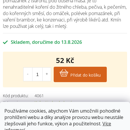
pomazánek z tvarohu, pod dušená masa. Je to
nenahraditelné koření do žitného chleba, pečiva, k pečením,
do kořenných směsí, do omáček, polévek pomazánek, při
vaření brambor, ke konzervaci, při výrobě likérů atd. Kmín
lze používat jak celý, tak i mletý.
Skladem
13.8.2026
52 Kč
Měrná
cena:
Přidat do košíku
Kód produktu:
4061
Kategorie
:
Koření jednodruhové
Hmotnost
:
0.16 kg
Používáme cookies, abychom Vám umožnili pohodlné
prohlížení webu a díky analýze provozu webu neustále
zlepšovali jeho funkce, výkon a použitelnost.
Více
informací
.