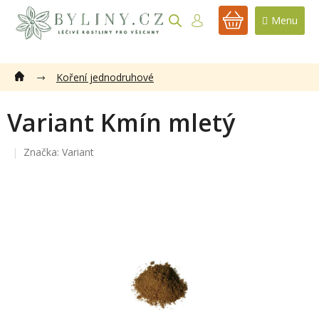
Přejít
na
NÁKUPNÍ
obsah
KOŠÍK
Koření jednodruhové
Variant Kmín mletý
Značka:
Variant