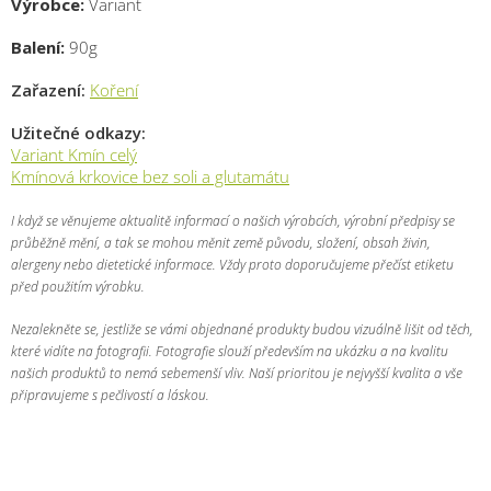
Výrobce:
Variant
Balení:
90g
Zařazení:
Koření
Užitečné odkazy:
Variant Kmín celý
Kmínová krkovice bez soli a glutamátu
I když se věnujeme aktualitě informací o našich výrobcích, výrobní předpisy se
průběžně mění, a tak se mohou měnit země původu, složení, obsah živin,
alergeny nebo dietetické informace. Vždy proto doporučujeme přečíst etiketu
před použitím výrobku.
Nezalekněte se, jestliže se vámi objednané produkty budou vizuálně lišit od těch,
které vidíte na fotografii. Fotografie slouží především na ukázku a na kvalitu
našich produktů to nemá sebemenší vliv. Naší prioritou je nejvyšší kvalita a vše
připravujeme s pečlivostí a láskou.