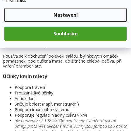
Popis
Nastavení
Složení kmín mletý
Souhlasím
Kmín mletý
Použití kmín mletý
Používá se k dochucení polévek, salátů, bylinkových omáček,
pomazánek, pod dušená masa, do žitného chleba, pečiva, při
vaření brambor atd.
Účinky kmín mletý
Podpora trávení
Protizánětlivé účinky
Antioxidant
Snižuje bolest (např. menstruační)
Podpora imunitního systému
Podporuje regulaci hladiny cukru v krvi
dle nařízení ES č.1924/2006 nemůžeme uvádět zdravotní
účinky, proto výše uvedené léčivé účinky jsou formou tipů našich