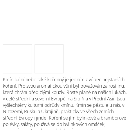
Kmín luční nebo také kořenný je jedním z vůbec nejstarších
koření. Pro svou aromatickou vůni byl považován za rostlinu,
která chrání před zlými kouzly. Roste planě na našich lukách,
v celé střední a severní Evropě, na Sibiři a v Přední Asii. Jsou
vyšlechtěny kulturní odrůdy kmínu. Kmín se pěstuje u nás, v
Nizozemí, Rusku a Ukrajině, prakticky ve všech zemích
střední Evropy i jinde. Koření se jím bylinkové a bramborové
polévky, saláty, používá se do bylinkových omáček,