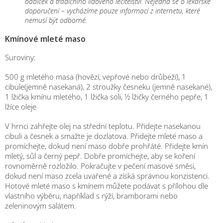
babiček a tradičního lidového léčitelství. Nejedná se o lékařské
doporučení – vycházíme pouze informací z internetu, které
nemusí být odborné.
Kmínové mleté maso
Suroviny:
500 g mletého masa (hovězí, vepřové nebo drůbeží), 1
cibule(jemně nasekaná), 2 stroužky česneku (jemně nasekané),
1 lžička kmínu mletého, 1 lžička soli, ½ lžičky černého pepře, 1
lžíce oleje
V hrnci zahřejte olej na střední teplotu. Přidejte nasekanou
cibuli a česnek a smažte je dozlatova. Přidejte mleté maso a
promíchejte, dokud není maso dobře prohřáté. Přidejte kmín
mletý, sůl a černý pepř. Dobře promíchejte, aby se koření
rovnoměrně rozložilo. Pokračujte v pečení masové směsi,
dokud není maso zcela uvařené a získá správnou konzistenci.
Hotové mleté maso s kmínem můžete podávat s přílohou dle
vlastního výběru, například s rýží, bramborami nebo
zeleninovým salátem.
M