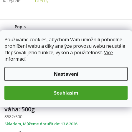
Kategorie
:
Ořechy
Popis
Používáme cookies, abychom Vám umožnili pohodlné
prohlížení webu a díky analýze provozu webu neustále
váha: 250g
zlepšovali jeho funkce, výkon a použitelnost.
Více
8582/250
informací
.
Skladem
13.8.2026
99 Kč
Nastavení
Do košíku
Souhlasím
váha: 500g
8582/500
Skladem
13.8.2026