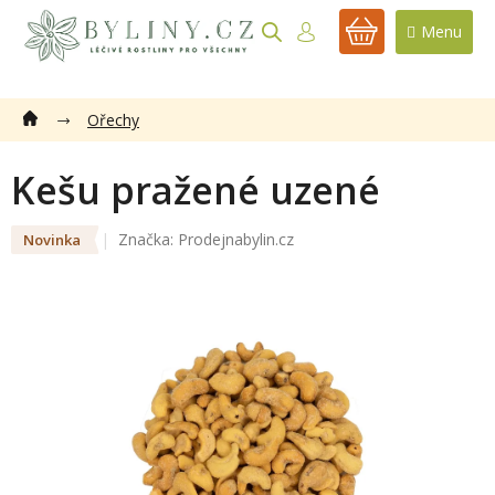
Přejít
na
NÁKUPNÍ
obsah
KOŠÍK
Ořechy
Kešu pražené uzené
Značka:
Prodejnabylin.cz
Novinka