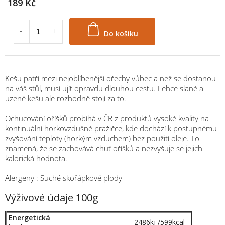
189 Kč
Do košíku
Kešu patří mezi nejoblíbenější ořechy vůbec a než se dostanou
na váš stůl, musí ujít opravdu dlouhou cestu. Lehce slané a
uzené kešu ale rozhodně stojí za to.
Ochucování oříšků probíhá v ČR z produktů vysoké kvality na
kontinuální horkovzdušné pražičce, kde dochází k postupnému
zvyšování teploty (horkým vzduchem) bez použití oleje. To
znamená, že se zachovává chuť oříšků a nezvyšuje se jejich
kalorická hodnota.
Alergeny : Suché skořápkové plody
Výživové údaje 100g
Energetická
2486kj /599kcal