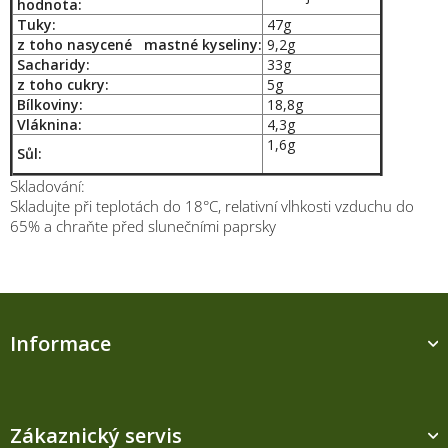
hodnota:
Tuky:
47g
z toho nasycené mastné kyseliny:
9,2g
S
acharidy:
33g
z toho cukry:
5g
Bílkoviny:
18,8g
Vláknina:
4,3g
1,6g
Sůl:
Skladování:
Skladujte při teplotách do 18°C, relativní vlhkosti vzduchu do
65% a chraňte před slunečními paprsky
Z
á
Informace
p
a
t
í
Zákaznický servis
M