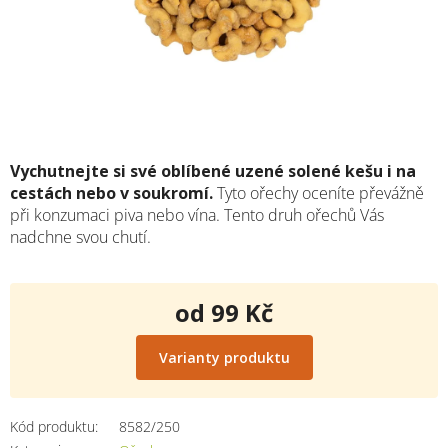
Vychutnejte si své oblíbené uzené solené kešu i na
cestách nebo v soukromí.
Tyto ořechy oceníte převážně
při konzumaci piva nebo vína. Tento druh ořechů Vás
nadchne svou chutí.
od
99 Kč
Měrná
cena:
Varianty produktu
Kód produktu:
8582/250