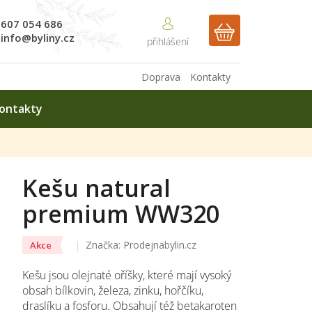
607 054 686
NÁKUPNÍ
info@byliny.cz
KOŠÍK
Doprava
Kontakty
ontakty
Kešu natural
premium WW320
Značka:
Prodejnabylin.cz
Akce
Kešu jsou olejnaté oříšky, které mají vysoký
obsah bílkovin, železa, zinku, hořčíku,
draslíku a fosforu. Obsahují též betakaroten