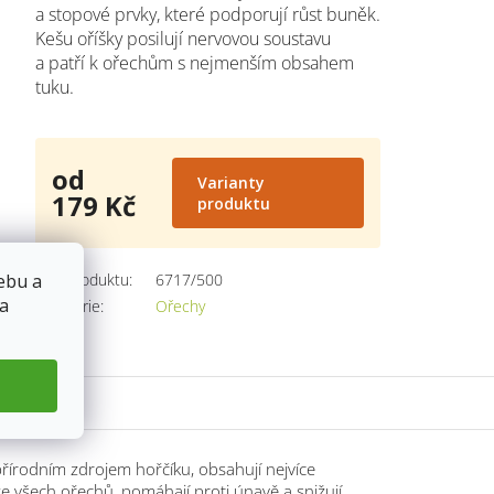
a stopové prvky, které podporují růst buněk.
Kešu oříšky posilují nervovou soustavu
a
patří k ořechům s nejmenším obsahem
tuku.
od
Varianty
179 Kč
produktu
Měrná
cena:
ebu a
Kód produktu:
6717/500
 a
Kategorie
:
Ořechy
řírodním zdrojem hořčíku, obsahují nejvíce
e všech ořechů, pomáhají proti únavě a snižují