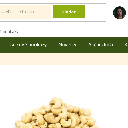
Hledat
é poukazy
Dárkové poukazy
Novinky
Akční zboží
K