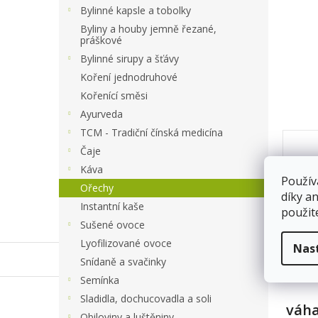
a
Bylinné kapsle a tobolky
n
Byliny a houby jemně řezané,
e
práškové
l
Bylinné sirupy a šťávy
Koření jednodruhové
Kořenící směsi
Ayurveda
TCM - Tradiční čínská medicína
Čaje
Káva
Použív
Ořechy
díky a
Instantní kaše
použit
Sušené ovoce
Lyofilizované ovoce
Nas
Po
Snídaně a svačinky
Semínka
Sladidla, dochucovadla a soli
váha
Obiloviny a luštěniny