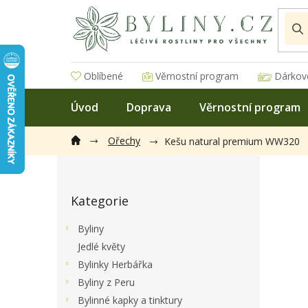
Přejít
na
obsah
Oblíbené
Věrnostní program
Dárkov
Úvod
Doprava
Věrnostní program
Ořechy
Kešu natural premium WW320
P
o
Přeskočit
s
Kategorie
kategorie
t
r
Byliny
a
Jedlé květy
n
Bylinky Herbářka
n
í
Byliny z Peru
p
Bylinné kapky a tinktury