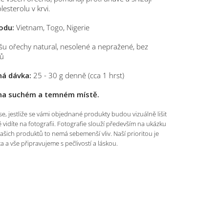
lesterolu v krvi.
odu:
Vietnam, Togo, Nigerie
šu ořechy natural, nesolené a nepražené, bez
ů
á dávka:
25 - 30 g denně (cca 1 hrst)
 na suchém a temném místě.
e, jestliže se vámi objednané produkty budou vizuálně lišit
é vidíte na fotografii. Fotografie slouží především na ukázku
našich produktů to nemá sebemenší vliv. Naší prioritou je
ita a vše připravujeme s pečlivostí a láskou.