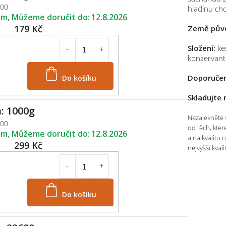
500
hladinu cho
em
12.8.2026
179 Kč
Země pův
Složení:
ke
konzervant
Do košíku
Doporučen
Skladujte
: 1000g
Nezalekněte s
100
od těch, kter
em
12.8.2026
a na kvalitu 
299 Kč
nejvyšší kval
Do košíku