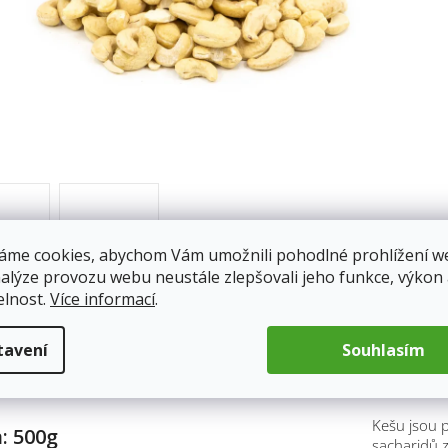
áme cookies, abychom Vám umožnili pohodlné prohlížení w
nalýze provozu webu neustále zlepšovali jeho funkce, výkon
elnost.
Více informací
.
tavení
Souhlasím
pis
Kešu jsou p
: 500g
sacharidů z