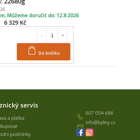
: 22680g
226
em
12.8.2026
6 329 Kč
Do košíku
Kontakt
znický servis
607 054 686
va a platba
info
@
byliny.cz
akupovat
odní podmínky