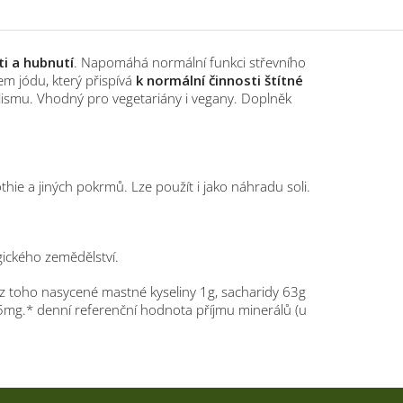
i a hubnutí
. Napomáhá normální funkci střevního
m jódu, který přispívá
k normální činnosti štítné
lismu. Vhodný pro vegetariány i vegany. Doplněk
hie a jiných pokrmů. Lze použít i jako náhradu soli.
gického zemědělství.
z toho nasycené mastné kyseliny 1g, sacharidy 63g
 65mg.* denní referenční hodnota příjmu minerálů (u