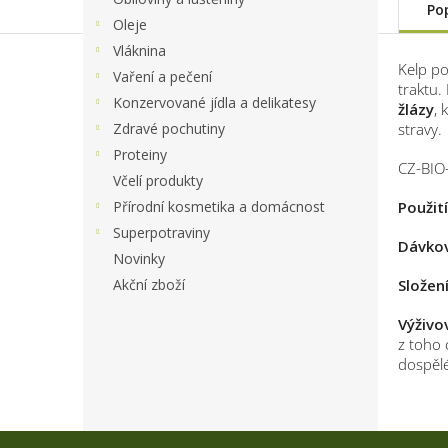
Po
Oleje
Vláknina
Kelp po
Vaření a pečení
traktu.
Konzervované jídla a delikatesy
žlázy
,
Zdravé pochutiny
stravy.
Proteiny
CZ-BIO
Včelí produkty
Přírodní kosmetika a domácnost
Použití
Superpotraviny
Dávko
Novinky
Akční zboží
Složen
Výživo
z toho 
dospělé
Z