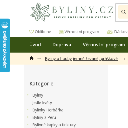
Přejít
na
obsah
Oblíbené
Věrnostní program
Dárkov
Úvod
Doprava
Věrnostní program
Byliny a houby jemně řezané, práškové
P
o
Přeskočit
s
Kategorie
kategorie
t
r
Byliny
a
Jedlé květy
n
Bylinky Herbářka
n
í
Byliny z Peru
p
Bylinné kapky a tinktury