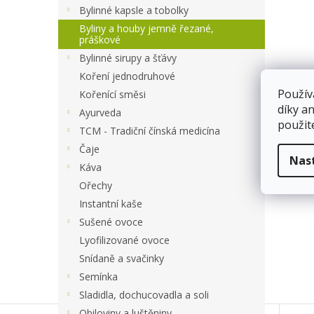
a
Bylinné kapsle a tobolky
n
Byliny a houby jemně řezané,
e
práškové
l
Bylinné sirupy a šťávy
Koření jednodruhové
Použív
Kořenící směsi
díky a
Ayurveda
použit
TCM - Tradiční čínská medicína
Čaje
Nas
Káva
Ořechy
Instantní kaše
Sušené ovoce
Lyofilizované ovoce
Snídaně a svačinky
Semínka
Sladidla, dochucovadla a soli
Obiloviny a luštěniny