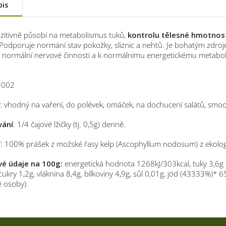
pis
zitivně působí na metabolismus tuků,
kontrolu tělesné hmotnost
 Podporuje normání stav pokožky, sliznic a nehtů. Je bohatým zdroje
 k normální nervové činnosti a k normálnímu energetickému metabo
-002
: vhodný na vaření, do polévek, omáček, na dochucení salátů, smoot
vání
: 1/4 čajové lžičky (tj. 0,5g) denně.
í
: 100% prášek z možské řasy kelp (Ascophyllum nodosum) z ekolo
vé údaje na 100g:
energetická hodnota 1268kJ/303kcal, tuky 3,6g 
cukry 1,2g, vláknina 8,4g, bílkoviny 4,9g, sůl 0,01g, jód (43333%)*
 osoby).