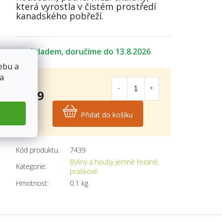
která vyrostla v čistém prostředí
kanadského pobřeží.
Skladem
13.8.2026
ebu a
 a
129
Kč
Přidat do košíku
Měrná
cena:
Kód produktu:
7439
Byliny a houby jemně řezané,
Kategorie
:
práškové
Hmotnost
:
0.1 kg