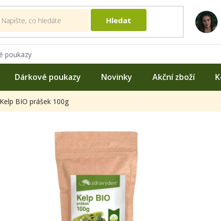
Hledat
é poukazy
Dárkové poukazy
Novinky
Akční zboží
K
Kelp BIO prášek 100g