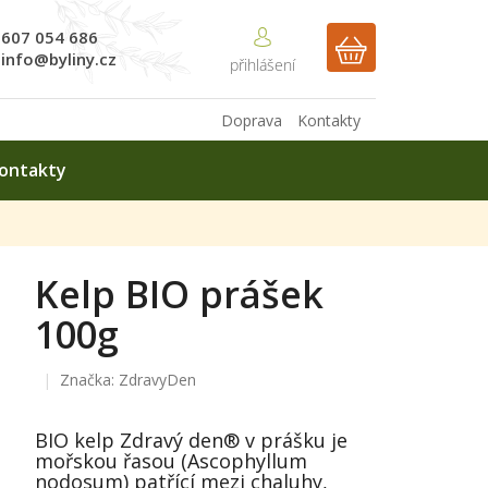
607 054 686
NÁKUPNÍ
info@byliny.cz
KOŠÍK
Doprava
Kontakty
ontakty
Kelp BIO prášek
100g
Značka:
ZdravyDen
BIO kelp Zdravý den® v prášku je
mořskou řasou (Ascophyllum
nodosum) patřící mezi chaluhy,