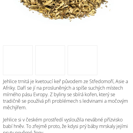
Jehlice trnitá je kvetoucí keř původem ze Středomoří, Asie a
Afriky. Daří se jí na prosluněných a spíše suchých místech
mírného pásu Evropy. Z byliny se sbírá kořen, který se
tradičně se používá při problémech s ledvinami a močovým
měchýřem.
Jehlice si v českém prostředí vysloužila nevábné přízvisko
babí hněv. To zřejmě proto, že kdysi prý báby mrskaly jejími
pruty nevěrné ženy.