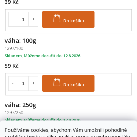
39 Kč
Do košíku
váha: 100g
1297/100
Skladem
12.8.2026
59 Kč
Do košíku
váha: 250g
1297/250
Skladem
12.8.2026
119 Kč
Používáme cookies, abychom Vám umožnili pohodlné
prohlížení webu a díky analýze provozu webu neustále