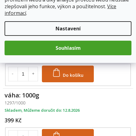
zlepšovali jeho funkce, výkon a použitelnost.
Více
Do košíku
informací
.
Nastavení
váha: 500g
1297/500
Skladem
12.8.2026
Souhlasím
219 Kč
Do košíku
váha: 1000g
1297/1000
Skladem
12.8.2026
399 Kč
M
Do košíku