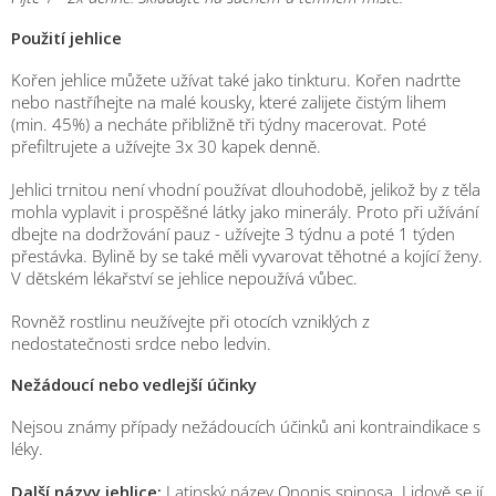
Použití jehlice
Kořen jehlice můžete užívat také jako tinkturu. Kořen nadrťte
nebo nastříhejte na malé kousky, které zalijete čistým lihem
(min. 45%) a necháte přibližně tři týdny macerovat. Poté
přefiltrujete a užívejte 3x 30 kapek denně.
Jehlici trnitou není vhodní používat dlouhodobě, jelikož by z těla
mohla vyplavit i prospěšné látky jako minerály. Proto při užívání
dbejte na dodržování pauz - užívejte 3 týdnu a poté 1 týden
přestávka. Bylině by se také měli vyvarovat těhotné a kojící ženy.
V dětském lékařství se jehlice nepoužívá vůbec.
Rovněž rostlinu neužívejte při otocích vzniklých z
nedostatečnosti srdce nebo ledvin.
Nežádoucí nebo vedlejší účinky
Nejsou známy případy nežádoucích účinků ani kontraindikace s
léky.
Další názvy jehlice:
Latinský název Ononis spinosa. Lidově se jí