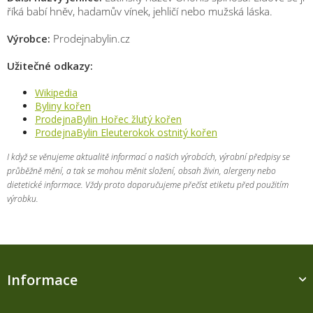
říká babí hněv, hadamův vínek, jehličí nebo mužská láska.
Výrobce:
Prodejnabylin.cz
Užitečné odkazy:
Wikipedia
Byliny kořen
ProdejnaBylin Hořec žlutý kořen
ProdejnaBylin Eleuterokok ostnitý kořen
I když se věnujeme aktualitě informací o našich výrobcích, výrobní předpisy se
průběžně mění, a tak se mohou měnit složení, obsah živin, alergeny nebo
dietetické informace. Vždy proto doporučujeme přečíst etiketu před použitím
výrobku.
Z
á
Informace
p
a
t