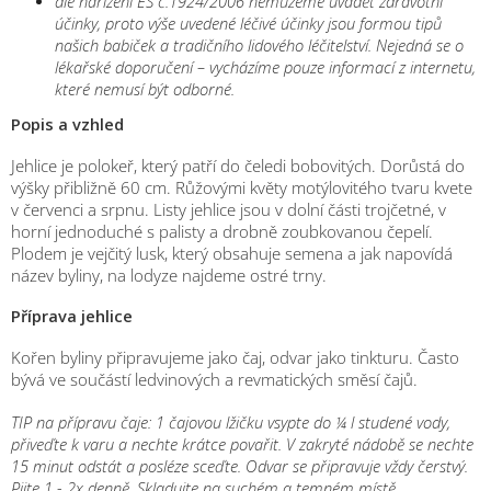
dle nařízení ES č.1924/2006 nemůžeme uvádět zdravotní
účinky, proto výše uvedené léčivé účinky jsou formou tipů
našich babiček a tradičního lidového léčitelství. Nejedná se o
lékařské doporučení – vycházíme pouze informací z internetu,
které nemusí být odborné.
Popis a vzhled
Jehlice je polokeř, který patří do čeledi bobovitých. Dorůstá do
výšky přibližně 60 cm. Růžovými květy motýlovitého tvaru kvete
v červenci a srpnu. Listy jehlice jsou v dolní části trojčetné, v
horní jednoduché s palisty a drobně zoubkovanou čepelí.
Plodem je vejčitý lusk, který obsahuje semena a jak napovídá
název byliny, na lodyze najdeme ostré trny.
Příprava jehlice
Kořen byliny připravujeme jako čaj, odvar jako tinkturu. Často
bývá ve součástí ledvinových a revmatických směsí čajů.
TIP na přípravu čaje:
1 čajovou lžičku vsypte do ¼ l studené vody,
přiveďte k varu a nechte krátce povařit. V zakryté nádobě se nechte
15 minut odstát a posléze sceďte. Odvar se připravuje vždy čerstvý.
Pijte 1 - 2x denně. Skladujte na suchém a temném místě.