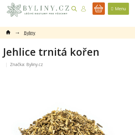
Přejít
na
NÁKUPNÍ
obsah
KOŠÍK
Byliny
Jehlice trnitá kořen
Značka:
Byliny.cz