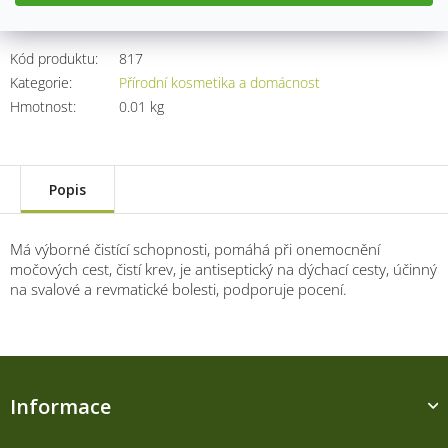
Kód produktu:
817
Kategorie
:
Přírodní kosmetika a domácnost
Hmotnost
:
0.01 kg
Popis
Má výborné čistící schopnosti, pomáhá při onemocnění
močových cest, čistí krev, je antiseptický na dýchací cesty, účinný
na svalové a revmatické bolesti, podporuje pocení.
Z
á
Informace
p
a