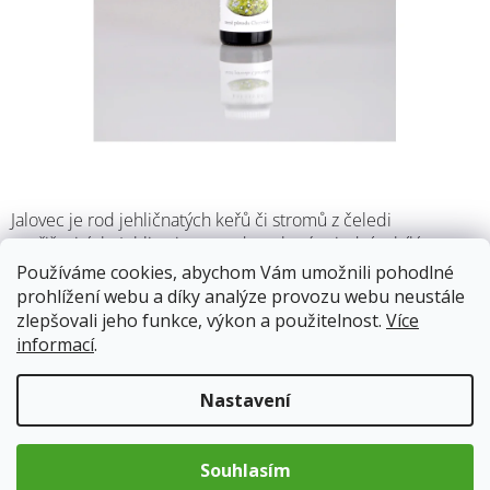
Jalovec je rod jehličnatých keřů či stromů z čeledi
cypřišovitých. Jehlice jsou modrozelené, s jedním bílým
pruhem na vnitřním povrchu. Mají specifickou a příjemnou
Používáme cookies, abychom Vám umožnili pohodlné
vůni. Je rozšířen v podstatě na všech kontinentech.
prohlížení webu a díky analýze provozu webu neustále
zlepšovali jeho funkce, výkon a použitelnost.
Více
informací
.
Skladem
12.8.2026
Nastavení
79 Kč
Měrná
cena:
Souhlasím
Přidat do košíku