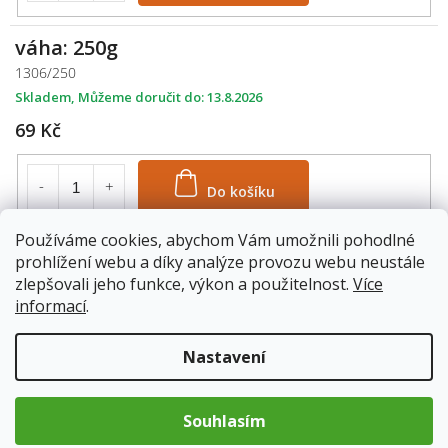
váha: 250g
1306/250
Skladem
13.8.2026
69 Kč
Do košíku
Používáme cookies, abychom Vám umožnili pohodlné
váha: 500g
prohlížení webu a díky analýze provozu webu neustále
1306/500
zlepšovali jeho funkce, výkon a použitelnost.
Více
informací
.
Skladem
13.8.2026
99 Kč
Nastavení
Do košíku
Souhlasím