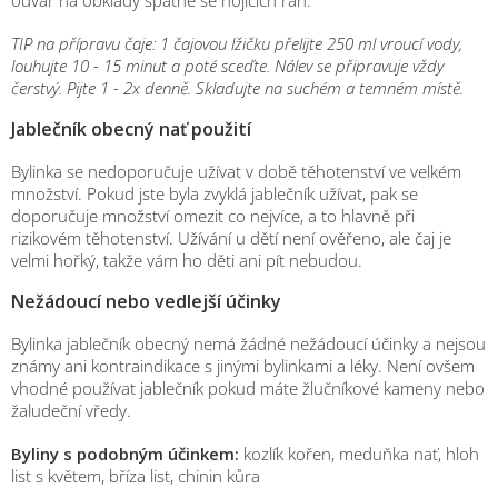
TIP na přípravu čaje: 1 čajovou lžičku přelijte 250 ml vroucí vody,
louhujte 10 - 15 minut a poté sceďte. Nálev se připravuje vždy
čerstvý. Pijte 1 - 2x denně. Skladujte na suchém a temném místě.
Jablečník obecný nať použití
Bylinka se nedoporučuje užívat v době těhotenství ve velkém
množství. Pokud jste byla zvyklá jablečník užívat, pak se
doporučuje množství omezit co nejvíce, a to hlavně při
rizikovém těhotenství. Užívání u dětí není ověřeno, ale čaj je
velmi hořký, takže vám ho děti ani pít nebudou.
Nežádoucí nebo vedlejší účinky
Bylinka jablečník obecný nemá žádné nežádoucí účinky a nejsou
známy ani kontraindikace s jinými bylinkami a léky. Není ovšem
vhodné používat jablečník pokud máte žlučníkové kameny nebo
žaludeční vředy.
Byliny s podobným účinkem:
kozlík kořen, meduňka nať, hloh
list s květem, bříza list, chinin kůra