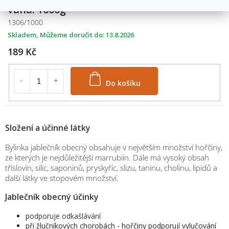
váha: 1000g
1306/1000
Skladem
13.8.2026
189 Kč
Do košíku
Složení a účinné látky
Bylinka jablečník obecný obsahuje v největším množství hořčiny,
ze kterých je nejdůležitější marrubiin. Dále má vysoký obsah
tříslovin, silic, saponinů, pryskyřic, slizu, taninu, cholinu, lipidů a
další látky ve stopovém množství.
Jablečník obecný účinky
podporuje odkašlávání
při žlučníkových chorobách - hořčiny podporují vylučování
M