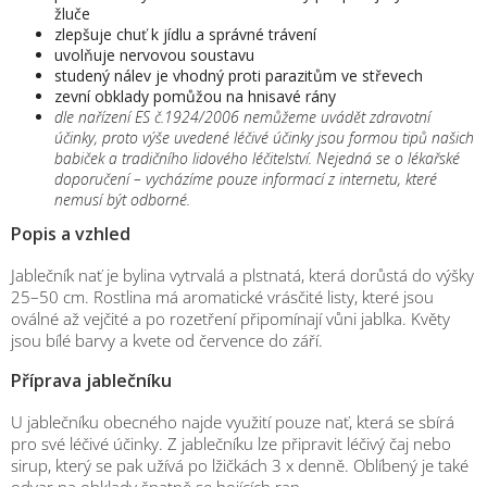
žluče
zlepšuje chuť k jídlu a správné trávení
uvolňuje nervovou soustavu
studený nálev je vhodný proti parazitům ve střevech
zevní obklady pomůžou na hnisavé rány
dle nařízení ES č.1924/2006 nemůžeme uvádět zdravotní
účinky, proto výše uvedené léčivé účinky jsou formou tipů našich
babiček a tradičního lidového léčitelství. Nejedná se o lékařské
doporučení – vycházíme pouze informací z internetu, které
nemusí být odborné.
Popis a vzhled
Jablečník nať je bylina vytrvalá a plstnatá, která dorůstá do výšky
25–50 cm. Rostlina má aromatické vrásčité listy, které jsou
oválné až vejčité a po rozetření připomínají vůni jablka. Květy
jsou bílé barvy a kvete od července do září.
Příprava jablečníku
U jablečníku obecného najde využití pouze nať, která se sbírá
pro své léčivé účinky. Z jablečníku lze připravit léčivý čaj nebo
sirup, který se pak užívá po lžičkách 3 x denně. Oblíbený je také
odvar na obklady špatně se hojících ran.