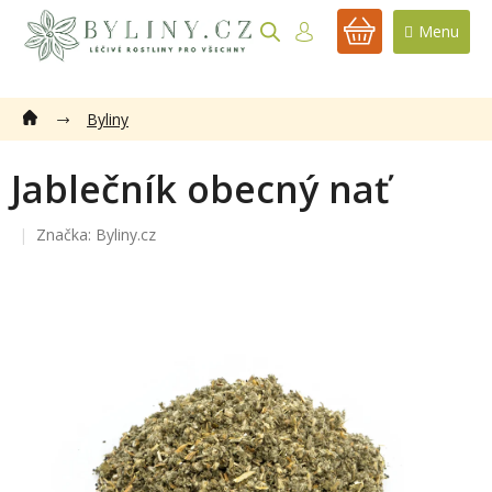
Přejít
na
NÁKUPNÍ
obsah
KOŠÍK
Byliny
Jablečník obecný nať
Značka:
Byliny.cz